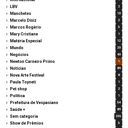
LBV
2
Manchetes
10
Marcelo Diniz
2
Marcos Rogério
5
Mary Cristiane
1
Matéria Especial
12
Mundo
20
Negócios
40
Newton Carneiro Primo
1
Notícias
89
Nova Arte Festival
8
Paula Toyneti
1
Pet shop
2
Política
1
Prefeitura de Vespasiano
54
Saúde +
89
Sem categoria
236
Show de Prêmios
5