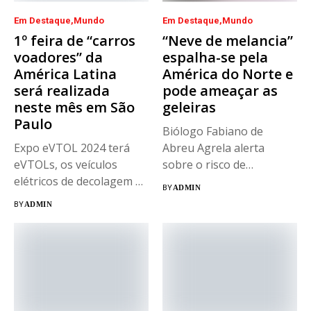
Em Destaque
Mundo
Em Destaque
Mundo
1º feira de “carros
“Neve de melancia”
voadores” da
espalha-se pela
América Latina
América do Norte e
será realizada
pode ameaçar as
neste mês em São
geleiras
Paulo
Biólogo Fabiano de
Expo eVTOL 2024 terá
Abreu Agrela alerta
eVTOLs, os veículos
sobre o risco de
elétricos de decolagem e
derretimento polar...
BY
ADMIN
pouso...
BY
ADMIN