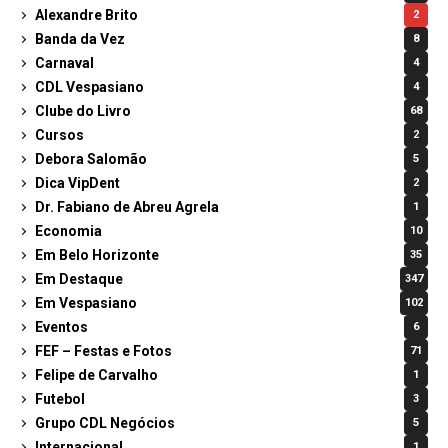
Alexandre Brito
2
Banda da Vez
8
Carnaval
4
CDL Vespasiano
4
Clube do Livro
68
Cursos
2
Debora Salomão
5
Dica VipDent
2
Dr. Fabiano de Abreu Agrela
1
Economia
10
Em Belo Horizonte
35
Em Destaque
347
Em Vespasiano
102
Eventos
6
FEF – Festas e Fotos
71
Felipe de Carvalho
1
Futebol
3
Grupo CDL Negócios
5
Internacional
1