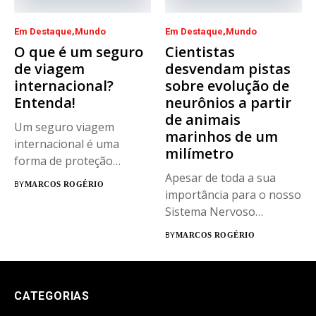
Em Destaque
Mundo
Em Destaque
Mundo
O que é um seguro
Cientistas
de viagem
desvendam pistas
internacional?
sobre evolução de
Entenda!
neurônios a partir
de animais
Um seguro viagem
marinhos de um
internacional é uma
milímetro
forma de proteção
financeira que arca com
Apesar de toda a sua
BY
MARCOS ROGÉRIO
os...
importância para o nosso
Sistema Nervoso
Central...
BY
MARCOS ROGÉRIO
CATEGORIAS