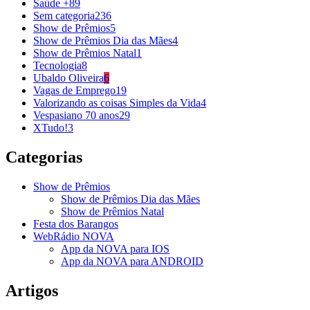
Saúde +
89
Sem categoria
236
Show de Prêmios
5
Show de Prêmios Dia das Mães
4
Show de Prêmios Natal
1
Tecnologia
8
Ubaldo Oliveira
6
Vagas de Emprego
19
Valorizando as coisas Simples da Vida
4
Vespasiano 70 anos
29
XTudo!
3
Categorias
Show de Prêmios
Show de Prêmios Dia das Mães
Show de Prêmios Natal
Festa dos Barangos
WebRádio NOVA
App da NOVA para IOS
App da NOVA para ANDROID
Artigos