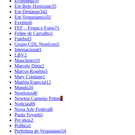
Economia
10
Em Belo Horizonte
35
Em Destaque
342
Em Vespasiano
102
Eventos
6
FEF – Festas e Fotos
71
Felipe de Carvalho
1
Futebol
3
Grupo CDL Negócios
5
Internacional
1
LBV
2
Manchetes
10
Marcelo Diniz
2
Marcos Rogério
5
Mary Cristiane
1
Matéria Especial
12
Mundo
20
Negócios
40
Newton Carneiro Primo
1
Notícias
89
Nova Arte Festival
8
Paula Toyneti
1
Pet shop
2
Política
1
Prefeitura de Vespasiano
54