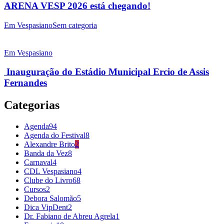
ARENA VESP 2026 está chegando!
Em Vespasiano
Sem categoria
Em Vespasiano
Inauguração do Estádio Municipal Ercio de Assis
Fernandes
Categorias
Agenda
94
Agenda do Festival
8
Alexandre Brito
2
Banda da Vez
8
Carnaval
4
CDL Vespasiano
4
Clube do Livro
68
Cursos
2
Debora Salomão
5
Dica VipDent
2
Dr. Fabiano de Abreu Agrela
1