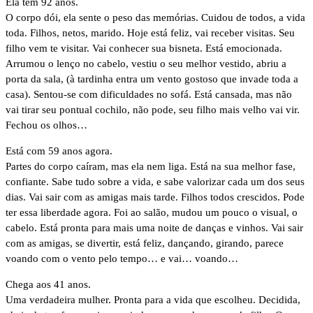
Ela tem 92 anos.
O corpo dói, ela sente o peso das memórias. Cuidou de todos, a vida
toda. Filhos, netos, marido. Hoje está feliz, vai receber visitas. Seu
filho vem te visitar. Vai conhecer sua bisneta. Está emocionada.
Arrumou o lenço no cabelo, vestiu o seu melhor vestido, abriu a
porta da sala, (à tardinha entra um vento gostoso que invade toda a
casa). Sentou-se com dificuldades no sofá. Está cansada, mas não
vai tirar seu pontual cochilo, não pode, seu filho mais velho vai vir.
Fechou os olhos…
Está com 59 anos agora.
Partes do corpo caíram, mas ela nem liga. Está na sua melhor fase,
confiante. Sabe tudo sobre a vida, e sabe valorizar cada um dos seus
dias. Vai sair com as amigas mais tarde. Filhos todos crescidos. Pode
ter essa liberdade agora. Foi ao salão, mudou um pouco o visual, o
cabelo. Está pronta para mais uma noite de danças e vinhos. Vai sair
com as amigas, se divertir, está feliz, dançando, girando, parece
voando com o vento pelo tempo… e vai… voando…
Chega aos 41 anos.
Uma verdadeira mulher. Pronta para a vida que escolheu. Decidida,