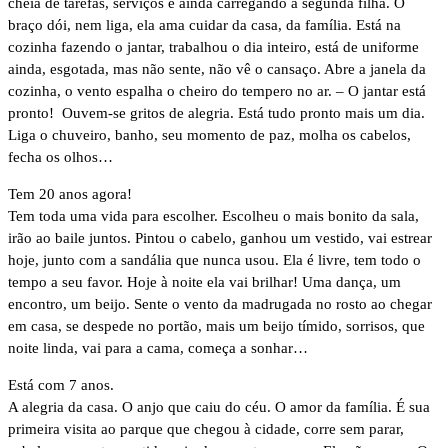
cheia de tarefas, serviços e ainda carregando a segunda filha. O
braço dói, nem liga, ela ama cuidar da casa, da família. Está na
cozinha fazendo o jantar, trabalhou o dia inteiro, está de uniforme
ainda, esgotada, mas não sente, não vê o cansaço. Abre a janela da
cozinha, o vento espalha o cheiro do tempero no ar. – O jantar está
pronto! Ouvem-se gritos de alegria. Está tudo pronto mais um dia.
Liga o chuveiro, banho, seu momento de paz, molha os cabelos,
fecha os olhos…
Tem 20 anos agora!
Tem toda uma vida para escolher. Escolheu o mais bonito da sala,
irão ao baile juntos. Pintou o cabelo, ganhou um vestido, vai estrear
hoje, junto com a sandália que nunca usou. Ela é livre, tem todo o
tempo a seu favor. Hoje à noite ela vai brilhar! Uma dança, um
encontro, um beijo. Sente o vento da madrugada no rosto ao chegar
em casa, se despede no portão, mais um beijo tímido, sorrisos, que
noite linda, vai para a cama, começa a sonhar…
Está com 7 anos.
A alegria da casa. O anjo que caiu do céu. O amor da família. É sua
primeira visita ao parque que chegou à cidade, corre sem parar,