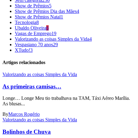
Sem categoria
236
Show de Prêmios
5
Show de Prêmios Dia das Mães
4
Show de Prêmios Natal
1
Tecnologia
8
Ubaldo Oliveira
6
Vagas de Emprego
19
Valorizando as coisas Simples da Vida
4
Vespasiano 70 anos
29
XTudo!
3
Artigos relacionados
Valorizando as coisas Simples da Vida
As primeiras camisas…
Longe… Longe Meu tio trabalhava na TAM, Táxi Aéreo Marília.
As blusas...
By
Marcos Rogério
Valorizando as coisas Simples da Vida
Bolinhos de Chuva