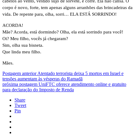
cabelos ao vento, vestido sujo de sorvete, e corre. Ela não cansa. O
corpo é novo, forte, tem apenas alguns arranhões das brincadeiras da
vida. De repente para, olha, sorri… ELA ESTÁ SORRINDO!
ACORDA!
Mãe? Acorda, está dormindo? Olha, ela está sorrindo para você!
Oi? Meu filho, vocês já chegaram?
Sim, olha sua bisneta.
Que linda meu filho.
Mães.
Postagem anterior
Atentado terrorista deixa 5 mortos em Israel e
tensões aumentam às vésperas do Ramadã
próxima postagem
UniFTC oferece atendimento online e gratuito
para declaração do Imposto de Renda
Share
Tweet
Pin