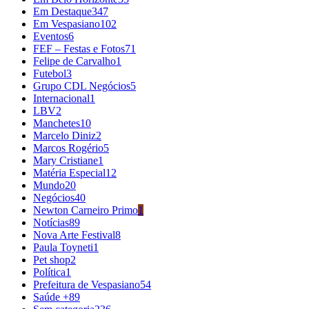
Em Destaque
347
Em Vespasiano
102
Eventos
6
FEF – Festas e Fotos
71
Felipe de Carvalho
1
Futebol
3
Grupo CDL Negócios
5
Internacional
1
LBV
2
Manchetes
10
Marcelo Diniz
2
Marcos Rogério
5
Mary Cristiane
1
Matéria Especial
12
Mundo
20
Negócios
40
Newton Carneiro Primo
1
Notícias
89
Nova Arte Festival
8
Paula Toyneti
1
Pet shop
2
Política
1
Prefeitura de Vespasiano
54
Saúde +
89