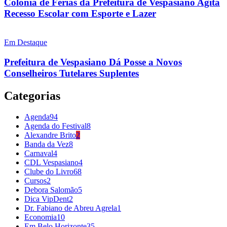
Colônia de Férias da Prefeitura de Vespasiano Agita
Recesso Escolar com Esporte e Lazer
Em Destaque
Prefeitura de Vespasiano Dá Posse a Novos
Conselheiros Tutelares Suplentes
Categorias
Agenda
94
Agenda do Festival
8
Alexandre Brito
2
Banda da Vez
8
Carnaval
4
CDL Vespasiano
4
Clube do Livro
68
Cursos
2
Debora Salomão
5
Dica VipDent
2
Dr. Fabiano de Abreu Agrela
1
Economia
10
Em Belo Horizonte
35