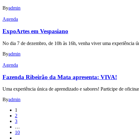
By
admin
Agenda
ExpoArtes em Vespasiano
No dia 7 de dezembro, de 10h às 16h, venha viver uma experiência ún
By
admin
Agenda
Fazenda Ribeirão da Mata apresenta: VIVA!
Uma experiência única de aprendizado e sabores! Participe de oficina
By
admin
1
2
3
…
10