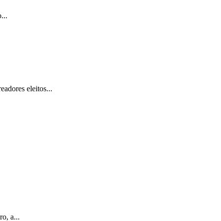
...
adores eleitos...
o, a...