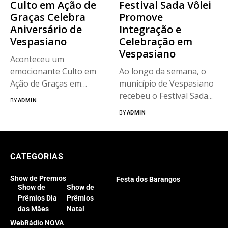
Culto em Ação de
Festival Sada Vôlei
Graças Celebra
Promove
Aniversário de
Integração e
Vespasiano
Celebração em
Vespasiano
Aconteceu um
emocionante Culto em
Ao longo da semana, o
Ação de Graças em
município de Vespasiano
celebração ao
recebeu o Festival Sada...
BY
ADMIN
aniversário...
BY
ADMIN
CATEGORIAS
Show de Prêmios
Festa dos Barangos
Show de
Show de
Prêmios Dia
Prêmios
das Mães
Natal
WebRádio NOVA