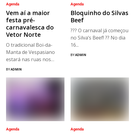
Agenda
Agenda
Vem aí a maior
Bloquinho do Silvas
festa pré-
Beef
carnavalesca do
??? O carnaval já começou
Vetor Norte
no Silva’s Beef! ?? No dia
O tradicional Boi-da-
16...
Manta de Vespasiano
BY
ADMIN
estará nas ruas nos
próximos dias 19,...
BY
ADMIN
Agenda
Agenda