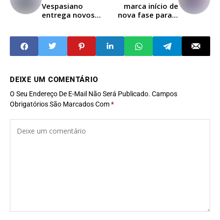
Vespasiano
marca início de
entrega novos
nova fase para a
equipamentos de
Secretaria de
saúde para a
Cultura de
população
Vespasiano
DEIXE UM COMENTÁRIO
O Seu Endereço De E-Mail Não Será Publicado.
Campos
Obrigatórios São Marcados Com
*