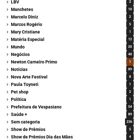
LBV
2
Manchetes
10
Marcelo Diniz
2
Marcos Rogério
5
Mary Cristiane
1
Matéria Especial
12
Mundo
20
Negócios
40
Newton Carneiro Primo
1
Notícias
89
Nova Arte Festival
8
Paula Toyneti
1
Pet shop
2
Política
1
Prefeitura de Vespasiano
54
Saúde +
89
Sem categoria
236
Show de Prêmios
5
Show de Prêmios Dia das Mães
4