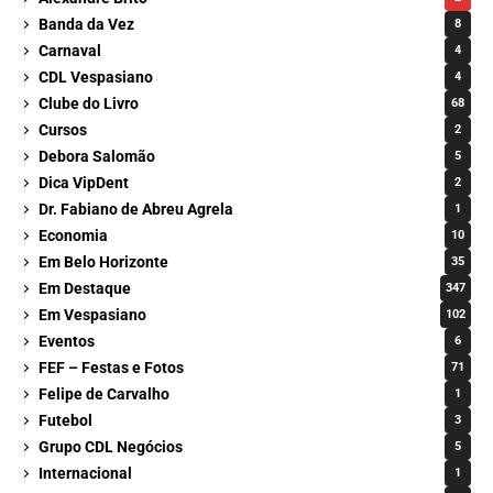
Banda da Vez
8
Carnaval
4
CDL Vespasiano
4
Clube do Livro
68
Cursos
2
Debora Salomão
5
Dica VipDent
2
Dr. Fabiano de Abreu Agrela
1
Economia
10
Em Belo Horizonte
35
Em Destaque
347
Em Vespasiano
102
Eventos
6
FEF – Festas e Fotos
71
Felipe de Carvalho
1
Futebol
3
Grupo CDL Negócios
5
Internacional
1