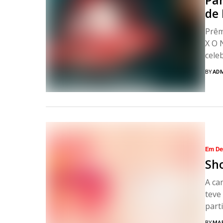
Pa
de 
Prêm
X O 
celeb
BY
AD
Em De
Sh
A ca
teve 
parti
BY
MA