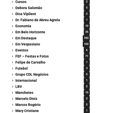
Cursos
2
Debora Salomão
5
Dica VipDent
2
Dr. Fabiano de Abreu Agrela
1
Economia
10
Em Belo Horizonte
35
Em Destaque
342
Em Vespasiano
102
Eventos
6
FEF – Festas e Fotos
71
Felipe de Carvalho
1
Futebol
3
Grupo CDL Negócios
5
Internacional
1
LBV
2
Manchetes
10
Marcelo Diniz
2
Marcos Rogério
5
Mary Cristiane
1