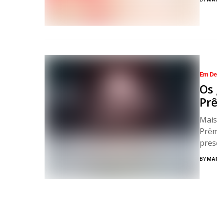
Em De
Os
Pr
Mais
Prêm
pres
BY
MA