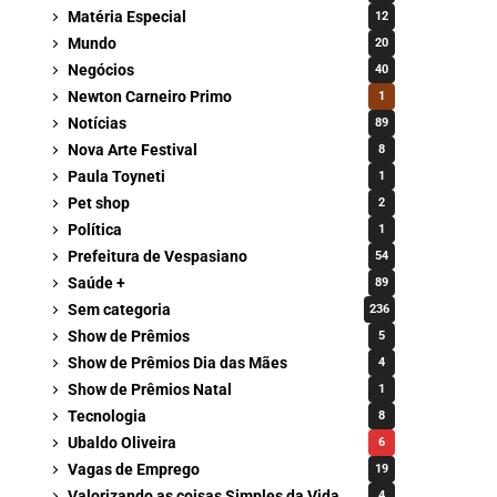
Matéria Especial
12
Mundo
20
Negócios
40
Newton Carneiro Primo
1
Notícias
89
Nova Arte Festival
8
Paula Toyneti
1
Pet shop
2
Política
1
Prefeitura de Vespasiano
54
Saúde +
89
Sem categoria
236
Show de Prêmios
5
Show de Prêmios Dia das Mães
4
Show de Prêmios Natal
1
Tecnologia
8
Ubaldo Oliveira
6
Vagas de Emprego
19
Valorizando as coisas Simples da Vida
4