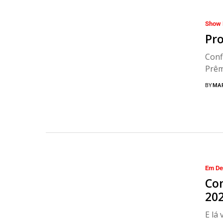
Show 
Pr
Conf
Prêm
BY
MA
Em De
Co
20
E lá