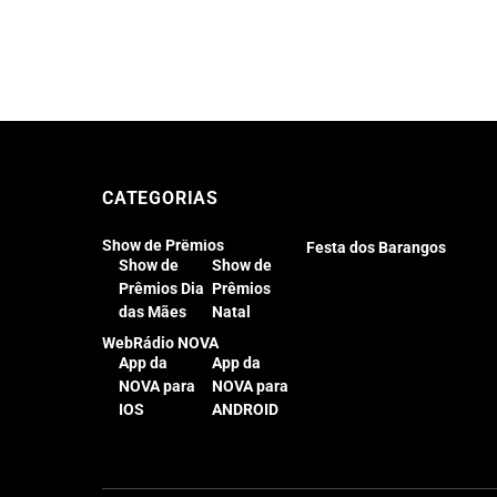
CATEGORIAS
Show de Prêmios
Festa dos Barangos
Show de
Show de
Prêmios Dia
Prêmios
das Mães
Natal
WebRádio NOVA
App da
App da
NOVA para
NOVA para
IOS
ANDROID