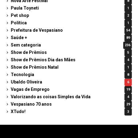
Nova Arte Festival
8
Paula Toyneti
1
Pet shop
2
Política
1
Prefeitura de Vespasiano
54
Saúde +
89
Sem categoria
236
Show de Prêmios
5
Show de Prêmios Dia das Mães
4
Show de Prêmios Natal
1
Tecnologia
8
Ubaldo Oliveira
6
Vagas de Emprego
19
Valorizando as coisas Simples da Vida
4
Vespasiano 70 anos
29
XTudo!
3