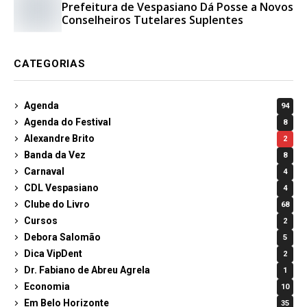
Prefeitura de Vespasiano Dá Posse a Novos
Conselheiros Tutelares Suplentes
CATEGORIAS
Agenda
94
Agenda do Festival
8
Alexandre Brito
2
Banda da Vez
8
Carnaval
4
CDL Vespasiano
4
Clube do Livro
68
Cursos
2
Debora Salomão
5
Dica VipDent
2
Dr. Fabiano de Abreu Agrela
1
Economia
10
Em Belo Horizonte
35