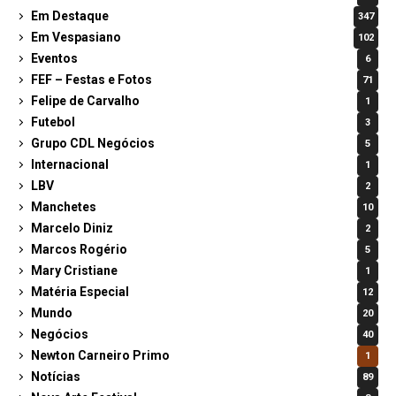
Em Destaque
347
Em Vespasiano
102
Eventos
6
FEF – Festas e Fotos
71
Felipe de Carvalho
1
Futebol
3
Grupo CDL Negócios
5
Internacional
1
LBV
2
Manchetes
10
Marcelo Diniz
2
Marcos Rogério
5
Mary Cristiane
1
Matéria Especial
12
Mundo
20
Negócios
40
Newton Carneiro Primo
1
Notícias
89