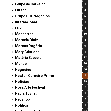
Felipe de Carvalho
1
Futebol
3
Grupo CDL Negócios
5
Internacional
1
LBV
2
Manchetes
10
Marcelo Diniz
2
Marcos Rogério
5
Mary Cristiane
1
Matéria Especial
12
Mundo
20
Negócios
40
Newton Carneiro Primo
1
Notícias
89
Nova Arte Festival
8
Paula Toyneti
1
Pet shop
2
Política
1