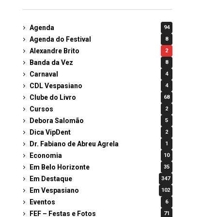
Agenda
94
Agenda do Festival
8
Alexandre Brito
2
Banda da Vez
8
Carnaval
4
CDL Vespasiano
4
Clube do Livro
68
Cursos
2
Debora Salomão
5
Dica VipDent
2
Dr. Fabiano de Abreu Agrela
1
Economia
10
Em Belo Horizonte
35
Em Destaque
347
Em Vespasiano
102
Eventos
6
FEF – Festas e Fotos
71