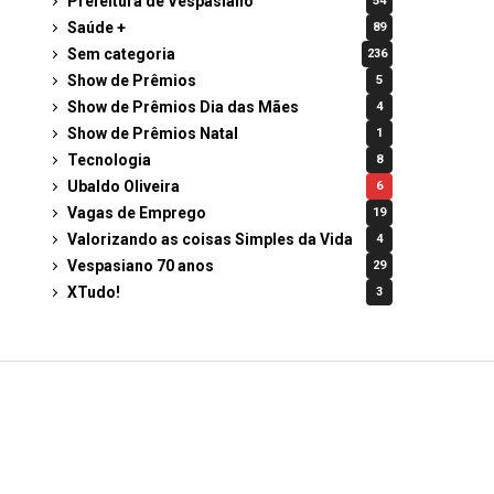
Prefeitura de Vespasiano
54
Saúde +
89
Sem categoria
236
Show de Prêmios
5
Show de Prêmios Dia das Mães
4
Show de Prêmios Natal
1
Tecnologia
8
Ubaldo Oliveira
6
Vagas de Emprego
19
Valorizando as coisas Simples da Vida
4
Vespasiano 70 anos
29
XTudo!
3