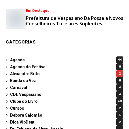
Em Destaque
Prefeitura de Vespasiano Dá Posse a Novos
Conselheiros Tutelares Suplentes
CATEGORIAS
Agenda
94
Agenda do Festival
8
Alexandre Brito
2
Banda da Vez
8
Carnaval
4
CDL Vespasiano
4
Clube do Livro
68
Cursos
2
Debora Salomão
5
Dica VipDent
2
Dr. Fabiano de Abreu Agrela
1