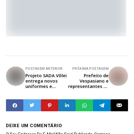
POSTAGEM ANTERIOR
PRÓXIMA POSTAGEM
Projeto SADA Vôlei
Prefeito de
entrega novos
Vespasiano e
uniformes e
representantes se
promove festival
reúnem para
esportivo em
discutir segurança
Vespasiano
de comerciantes
do Bairro Santa
Clara
DEIXE UM COMENTÁRIO