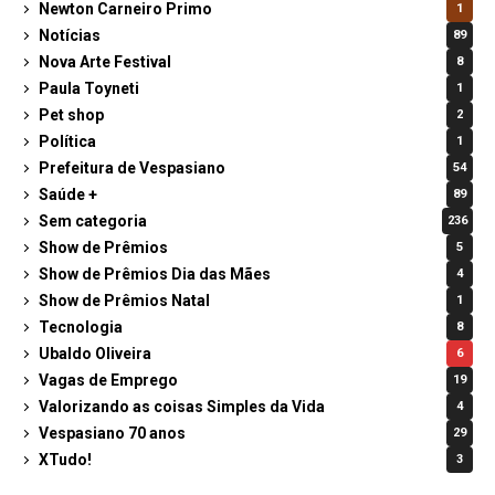
Newton Carneiro Primo
1
Notícias
89
Nova Arte Festival
8
Paula Toyneti
1
Pet shop
2
Política
1
Prefeitura de Vespasiano
54
Saúde +
89
Sem categoria
236
Show de Prêmios
5
Show de Prêmios Dia das Mães
4
Show de Prêmios Natal
1
Tecnologia
8
Ubaldo Oliveira
6
Vagas de Emprego
19
Valorizando as coisas Simples da Vida
4
Vespasiano 70 anos
29
XTudo!
3