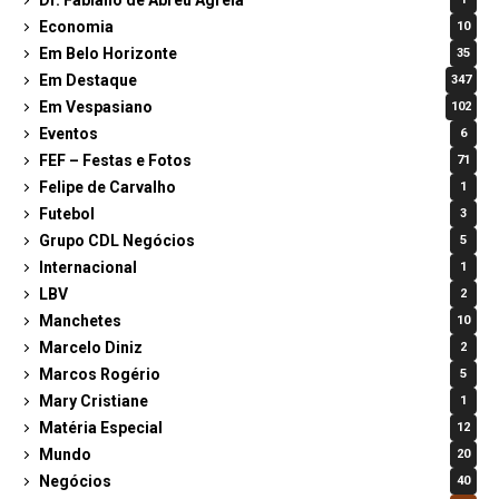
Economia
10
Em Belo Horizonte
35
Em Destaque
347
Em Vespasiano
102
Eventos
6
FEF – Festas e Fotos
71
Felipe de Carvalho
1
Futebol
3
Grupo CDL Negócios
5
Internacional
1
LBV
2
Manchetes
10
Marcelo Diniz
2
Marcos Rogério
5
Mary Cristiane
1
Matéria Especial
12
Mundo
20
Negócios
40