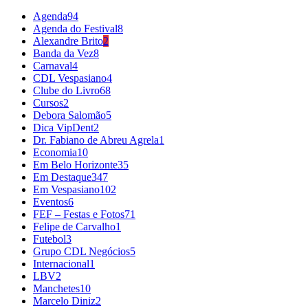
Agenda
94
Agenda do Festival
8
Alexandre Brito
2
Banda da Vez
8
Carnaval
4
CDL Vespasiano
4
Clube do Livro
68
Cursos
2
Debora Salomão
5
Dica VipDent
2
Dr. Fabiano de Abreu Agrela
1
Economia
10
Em Belo Horizonte
35
Em Destaque
347
Em Vespasiano
102
Eventos
6
FEF – Festas e Fotos
71
Felipe de Carvalho
1
Futebol
3
Grupo CDL Negócios
5
Internacional
1
LBV
2
Manchetes
10
Marcelo Diniz
2