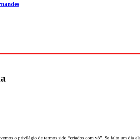
rnandes
na
emos o privilégio de termos sido “criados com vó”. Se falto um dia ela