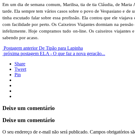
Em um dia de semana comum, Marilisa, tia de tia Cláudia, de Maria 
tarde. Ela sempre tem vários casos sobre o povo de Vespasiano e de um
tinha escutado falar sobre essa profissão. Ela contou que ele viaja
com facilidade por perto. Os Caixeiros Viajantes dormiam na pensão
infelizmente. Hoje compramos tudo on-line. Os caixeiros viajantes e
sabendo por acaso.
Postagem anterior
De Tipão para Lapinha
próxima postagem
ELA - O que faz a nova geração...
Share
Tweet
Pin
Deixe um comentário
Deixe um comentário
O seu endereço de e-mail não será publicado.
Campos obrigatórios s