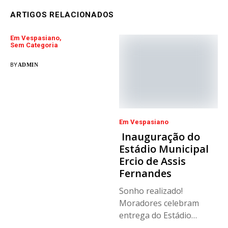
ARTIGOS RELACIONADOS
Em Vespasiano
Sem Categoria
BY
ADMIN
Em Vespasiano
Inauguração do
Estádio Municipal
Ercio de Assis
Fernandes
Sonho realizado!
Moradores celebram
entrega do Estádio
Municipal Ercio de Assis