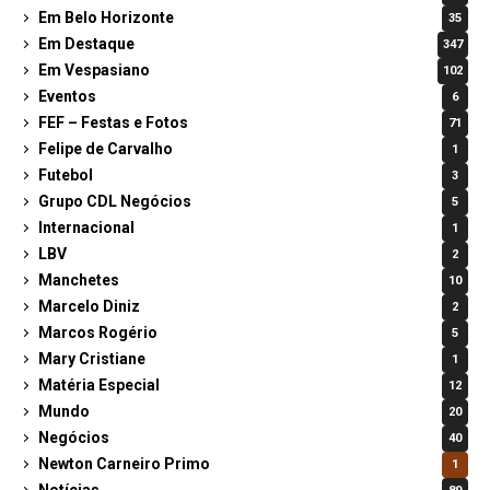
Em Belo Horizonte
35
Em Destaque
347
Em Vespasiano
102
Eventos
6
FEF – Festas e Fotos
71
Felipe de Carvalho
1
Futebol
3
Grupo CDL Negócios
5
Internacional
1
LBV
2
Manchetes
10
Marcelo Diniz
2
Marcos Rogério
5
Mary Cristiane
1
Matéria Especial
12
Mundo
20
Negócios
40
Newton Carneiro Primo
1