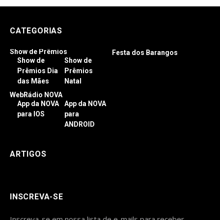
CATEGORIAS
Show de Prêmios
Festa dos Barangos
Show de
Show de
Prêmios Dia
Prêmios
das Mães
Natal
WebRádio NOVA
App da NOVA
App da NOVA
para IOS
para
ANDROID
ARTIGOS
INSCREVA-SE
Inscreva-se em nossa lista de e-mails para receber