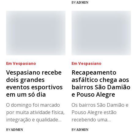
BY
ADMIN
Fernandes...
Em Vespasiano
Em Vespasiano
Vespasiano recebe
Recapeamento
dois grandes
asfáltico chega aos
eventos esportivos
bairros São Damião
em um só dia
e Pouso Alegre
O domingo foi marcado
Os bairros São Damião e
por muita atividade física,
Pouso Alegre estão
integração e qualidade
recebendo uma
de...
importante ação...
BY
ADMIN
BY
ADMIN