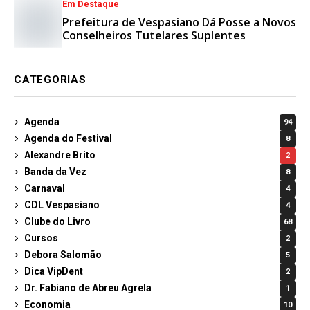
Em Destaque
Prefeitura de Vespasiano Dá Posse a Novos
Conselheiros Tutelares Suplentes
CATEGORIAS
Agenda
94
Agenda do Festival
8
Alexandre Brito
2
Banda da Vez
8
Carnaval
4
CDL Vespasiano
4
Clube do Livro
68
Cursos
2
Debora Salomão
5
Dica VipDent
2
Dr. Fabiano de Abreu Agrela
1
Economia
10