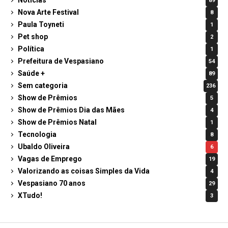
Notícias
89
Nova Arte Festival
8
Paula Toyneti
1
Pet shop
2
Política
1
Prefeitura de Vespasiano
54
Saúde +
89
Sem categoria
236
Show de Prêmios
5
Show de Prêmios Dia das Mães
4
Show de Prêmios Natal
1
Tecnologia
8
Ubaldo Oliveira
6
Vagas de Emprego
19
Valorizando as coisas Simples da Vida
4
Vespasiano 70 anos
29
XTudo!
3