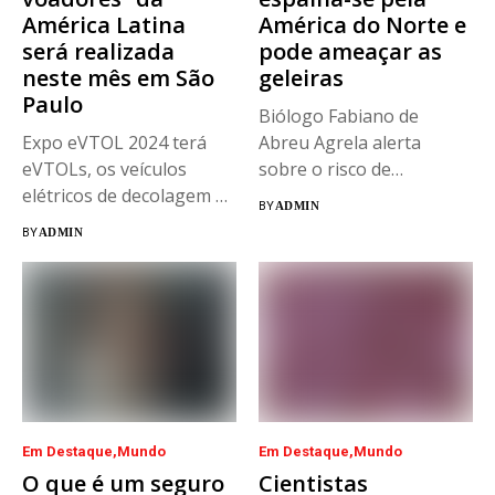
América Latina
América do Norte e
será realizada
pode ameaçar as
neste mês em São
geleiras
Paulo
Biólogo Fabiano de
Expo eVTOL 2024 terá
Abreu Agrela alerta
eVTOLs, os veículos
sobre o risco de
elétricos de decolagem e
derretimento polar...
BY
ADMIN
pouso...
BY
ADMIN
Em Destaque
Mundo
Em Destaque
Mundo
O que é um seguro
Cientistas