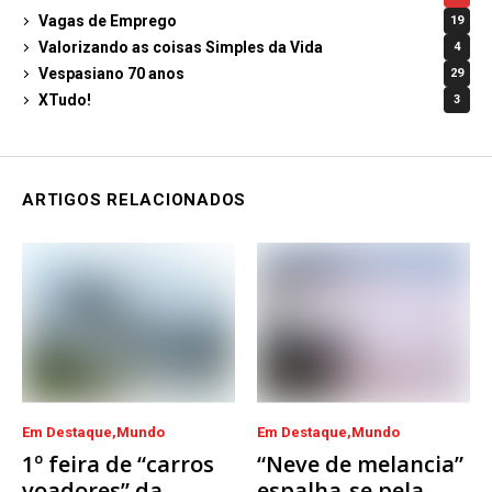
Vagas de Emprego
19
Valorizando as coisas Simples da Vida
4
Vespasiano 70 anos
29
XTudo!
3
ARTIGOS RELACIONADOS
Em Destaque
Mundo
Em Destaque
Mundo
1º feira de “carros
“Neve de melancia”
voadores” da
espalha-se pela