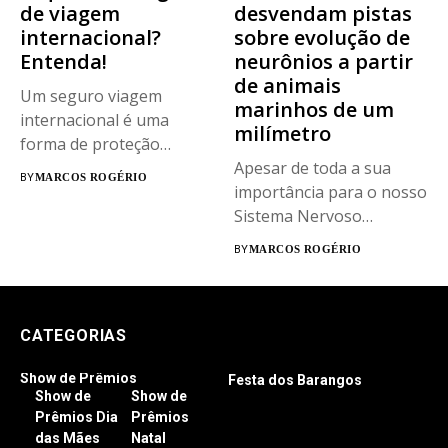
de viagem
desvendam pistas
internacional?
sobre evolução de
Entenda!
neurônios a partir
de animais
Um seguro viagem
marinhos de um
internacional é uma
milímetro
forma de proteção
financeira que arca com
Apesar de toda a sua
BY
MARCOS ROGÉRIO
os...
importância para o nosso
Sistema Nervoso
Central...
BY
MARCOS ROGÉRIO
CATEGORIAS
Show de Prêmios
Festa dos Barangos
Show de
Show de
Prêmios Dia
Prêmios
das Mães
Natal