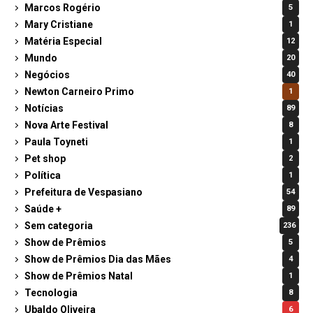
Marcos Rogério
5
Mary Cristiane
1
Matéria Especial
12
Mundo
20
Negócios
40
Newton Carneiro Primo
1
Notícias
89
Nova Arte Festival
8
Paula Toyneti
1
Pet shop
2
Política
1
Prefeitura de Vespasiano
54
Saúde +
89
Sem categoria
236
Show de Prêmios
5
Show de Prêmios Dia das Mães
4
Show de Prêmios Natal
1
Tecnologia
8
Ubaldo Oliveira
6