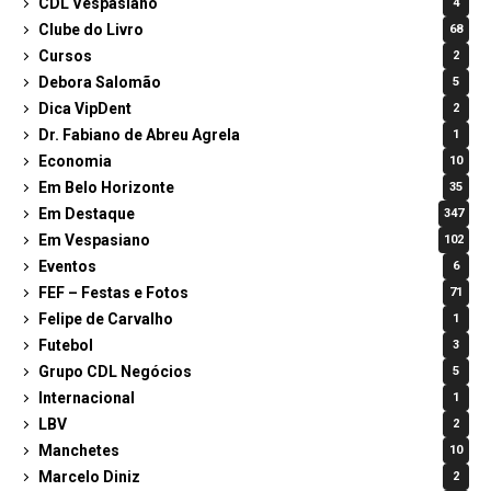
CDL Vespasiano
4
Clube do Livro
68
Cursos
2
Debora Salomão
5
Dica VipDent
2
Dr. Fabiano de Abreu Agrela
1
Economia
10
Em Belo Horizonte
35
Em Destaque
347
Em Vespasiano
102
Eventos
6
FEF – Festas e Fotos
71
Felipe de Carvalho
1
Futebol
3
Grupo CDL Negócios
5
Internacional
1
LBV
2
Manchetes
10
Marcelo Diniz
2