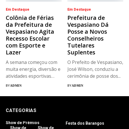
Em Destaque
Em Destaque
Colônia de Férias
Prefeitura de
da Prefeitura de
Vespasiano Dá
Vespasiano Agita
Posse a Novos
Recesso Escolar
Conselheiros
com Esporte e
Tutelares
Lazer
Suplentes
A semana começou com
O Prefeito de Vespasiano,
muita energia, diversão e
José Wilson, conduziu a
atividades esportivas
cerimônia de posse dos...
para os...
BY
ADMIN
BY
ADMIN
CATEGORIAS
Show de Prêmios
Festa dos Barangos
Show de
Show de