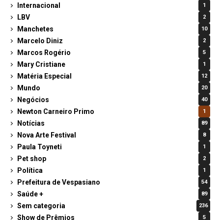
Internacional
1
LBV
2
Manchetes
10
Marcelo Diniz
2
Marcos Rogério
5
Mary Cristiane
1
Matéria Especial
12
Mundo
20
Negócios
40
Newton Carneiro Primo
1
Notícias
89
Nova Arte Festival
8
Paula Toyneti
1
Pet shop
2
Política
1
Prefeitura de Vespasiano
54
Saúde +
89
Sem categoria
236
Show de Prêmios
5