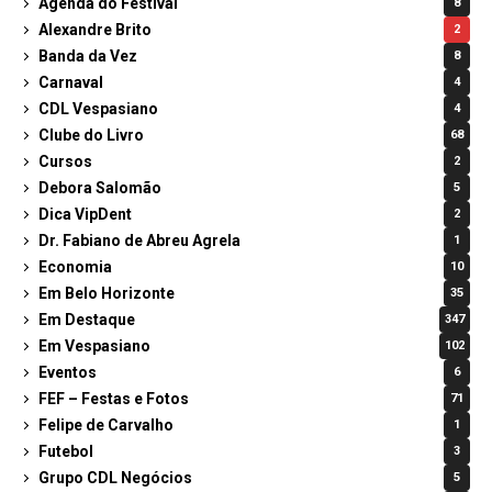
Agenda do Festival
8
Alexandre Brito
2
Banda da Vez
8
Carnaval
4
CDL Vespasiano
4
Clube do Livro
68
Cursos
2
Debora Salomão
5
Dica VipDent
2
Dr. Fabiano de Abreu Agrela
1
Economia
10
Em Belo Horizonte
35
Em Destaque
347
Em Vespasiano
102
Eventos
6
FEF – Festas e Fotos
71
Felipe de Carvalho
1
Futebol
3
Grupo CDL Negócios
5