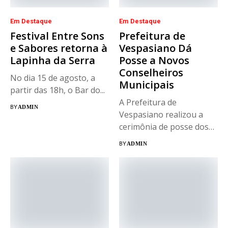
Em Destaque
Em Destaque
Festival Entre Sons
Prefeitura de
e Sabores retorna à
Vespasiano Dá
Lapinha da Serra
Posse a Novos
Conselheiros
No dia 15 de agosto, a
Municipais
partir das 18h, o Bar do...
A Prefeitura de
BY
ADMIN
Vespasiano realizou a
cerimônia de posse dos
novos integrantes...
BY
ADMIN