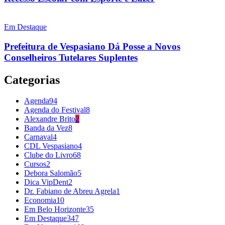
Em Destaque
Prefeitura de Vespasiano Dá Posse a Novos
Conselheiros Tutelares Suplentes
Categorias
Agenda
94
Agenda do Festival
8
Alexandre Brito
2
Banda da Vez
8
Carnaval
4
CDL Vespasiano
4
Clube do Livro
68
Cursos
2
Debora Salomão
5
Dica VipDent
2
Dr. Fabiano de Abreu Agrela
1
Economia
10
Em Belo Horizonte
35
Em Destaque
347