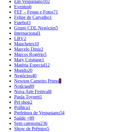
Em Vespasiano
102
Eventos
6
FEF – Festas e Fotos
71
Felipe de Carvalho
1
Futebol
3
Grupo CDL Negócios
5
Internacional
1
LBV
2
Manchetes
10
Marcelo Diniz
2
Marcos Rogério
5
Mary Cristiane
1
Matéria Especial
12
Mundo
20
Negócios
40
Newton Carneiro Primo
1
Notícias
89
Nova Arte Festival
8
Paula Toyneti
1
Pet shop
2
Política
1
Prefeitura de Vespasiano
54
Saúde +
89
Sem categoria
236
Show de Prêmios
5