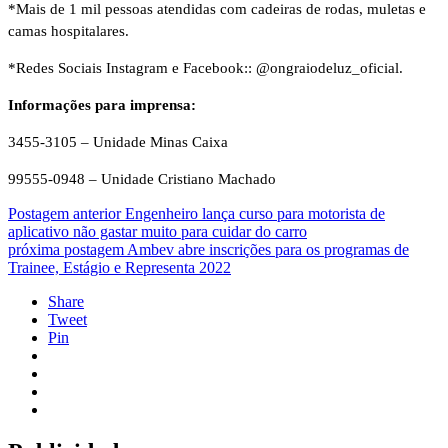
*Mais de 1 mil pessoas atendidas com cadeiras de rodas, muletas e
camas hospitalares.
*Redes Sociais Instagram e Facebook:: @ongraiodeluz_oficial.
Informações para imprensa:
3455-3105 – Unidade Minas Caixa
99555-0948 – Unidade Cristiano Machado
Postagem anterior
Engenheiro lança curso para motorista de
aplicativo não gastar muito para cuidar do carro
próxima postagem
Ambev abre inscrições para os programas de
Trainee, Estágio e Representa 2022
Share
Tweet
Pin