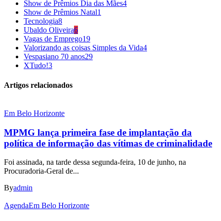
Show de Prêmios Dia das Mães
4
Show de Prêmios Natal
1
Tecnologia
8
Ubaldo Oliveira
6
Vagas de Emprego
19
Valorizando as coisas Simples da Vida
4
Vespasiano 70 anos
29
XTudo!
3
Artigos relacionados
Em Belo Horizonte
MPMG lança primeira fase de implantação da
política de informação das vítimas de criminalidade
Foi assinada, na tarde dessa segunda-feira, 10 de junho, na
Procuradoria-Geral de...
By
admin
Agenda
Em Belo Horizonte