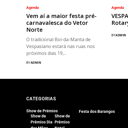
Agenda
Agenda
Vem aí a maior festa pré-
VESPA
carnavalesca do Vetor
Rotar
Norte
BY
ADMIN
O tradicional Boi-da-Manta de
Vespasiano estará nas ruas nos
próximos dias 19,...
BY
ADMIN
CATEGORIAS
Show de Prêmios
Festa dos Barangos
Show de
Show de
Prêmios Dia
Prêmios
das Mães
Natal