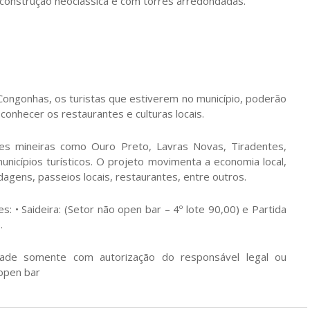
 construção neoclássica e com torres arredondadas.
Congonhas, os turistas que estiverem no município, poderão
 conhecer os restaurantes e culturas locais.
des mineiras como Ouro Preto, Lavras Novas, Tiradentes,
nicípios turísticos. O projeto movimenta a economia local,
gens, passeios locais, restaurantes, entre outros.
 • Saideira: (Setor não open bar – 4º lote 90,00) e Partida
.
ade somente com autorização do responsável legal ou
open bar