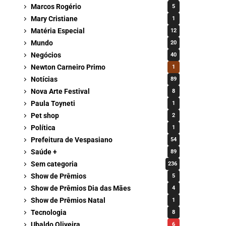
Marcos Rogério
5
Mary Cristiane
1
Matéria Especial
12
Mundo
20
Negócios
40
Newton Carneiro Primo
1
Notícias
89
Nova Arte Festival
8
Paula Toyneti
1
Pet shop
2
Política
1
Prefeitura de Vespasiano
54
Saúde +
89
Sem categoria
236
Show de Prêmios
5
Show de Prêmios Dia das Mães
4
Show de Prêmios Natal
1
Tecnologia
8
Ubaldo Oliveira
6