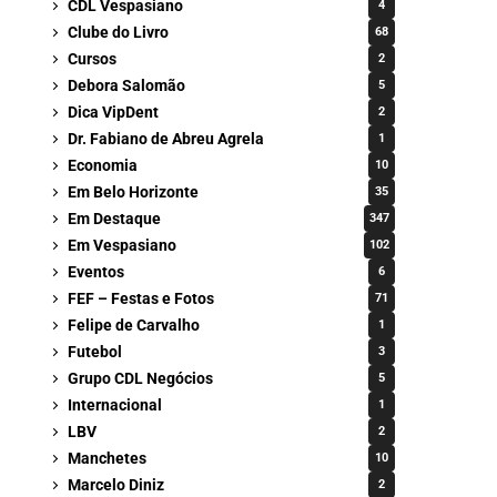
CDL Vespasiano
4
Clube do Livro
68
Cursos
2
Debora Salomão
5
Dica VipDent
2
Dr. Fabiano de Abreu Agrela
1
Economia
10
Em Belo Horizonte
35
Em Destaque
347
Em Vespasiano
102
Eventos
6
FEF – Festas e Fotos
71
Felipe de Carvalho
1
Futebol
3
Grupo CDL Negócios
5
Internacional
1
LBV
2
Manchetes
10
Marcelo Diniz
2