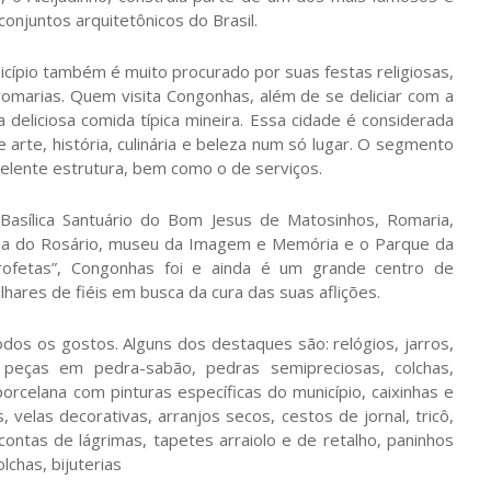
conjuntos arquitetônicos do Brasil.
cípio também é muito procurado por suas festas religiosas,
romarias. Quem visita Congonhas, além de se deliciar com a
a deliciosa comida típica mineira. Essa cidade é considerada
 arte, história, culinária e beleza num só lugar. O segmento
ente estrutura, bem como o de serviços.
 Basílica Santuário do Bom Jesus de Matosinhos, Romaria,
eja do Rosário, museu da Imagem e Memória e o Parque da
rofetas”, Congonhas foi e ainda é um grande centro de
lhares de fiéis em busca da cura das suas aflições.
os os gostos. Alguns dos destaques são: relógios, jarros,
as peças em pedra-sabão, pedras semipreciosas, colchas,
rcelana com pinturas específicas do município, caixinhas e
velas decorativas, arranjos secos, cestos de jornal, tricô,
ontas de lágrimas, tapetes arraiolo e de retalho, paninhos
chas, bijuterias