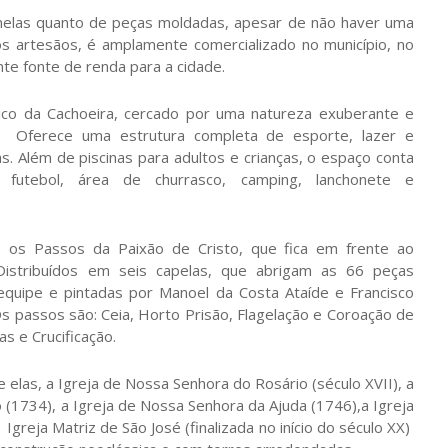
nelas quanto de peças moldadas, apesar de não haver uma
os artesãos, é amplamente comercializado no município, no
te fonte de renda para a cidade.
co da Cachoeira, cercado por uma natureza exuberante e
. Oferece uma estrutura completa de esporte, lazer e
. Além de piscinas para adultos e crianças, o espaço conta
 futebol, área de churrasco, camping, lanchonete e
o os Passos da Paixão de Cristo, que fica em frente ao
istribuídos em seis capelas, que abrigam as 66 peças
equipe e pintadas por Manoel da Costa Ataíde e Francisco
s passos são: Ceia, Horto Prisão, Flagelação e Coroação de
s e Crucificação.
e elas, a Igreja de Nossa Senhora do Rosário (século XVII), a
 (1734), a Igreja de Nossa Senhora da Ajuda (1746),a Igreja
Igreja Matriz de São José (finalizada no início do século XX)