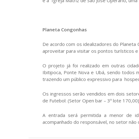
e a Igreja Matriz de São José Operário, uma
Planeta Congonhas
De acordo com os idealizadores do Planeta 
aproveitar para visitar os pontos turísticos e
O projeto já foi realizado em outras cida
Ibitipoca, Ponte Nova e Ubá, sendo todos mu
trazendo um público expressivo para hospeda
Os ingressos serão vendidos em dois setores:
de Futebol: (Setor Open bar – 3º lote 170,00)
A entrada será permitida a menor de id
acompanhado do responsável, no setor não 