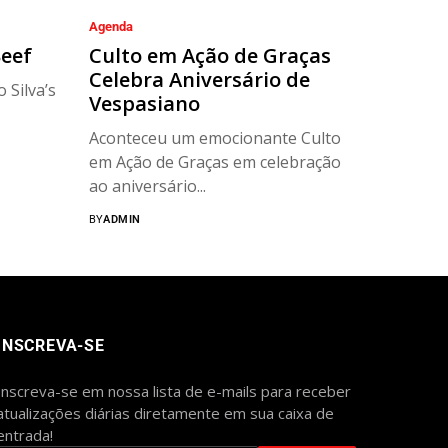
Agenda
Beef
Culto em Ação de Graças
Celebra Aniversário de
 Silva’s
Vespasiano
Aconteceu um emocionante Culto
em Ação de Graças em celebração
ao aniversário...
BY
ADMIN
INSCREVA-SE
Inscreva-se em nossa lista de e-mails para receber
atualizações diárias diretamente em sua caixa de
entrada!