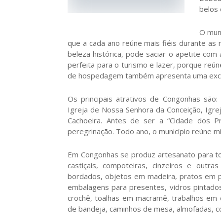
belos 
O muni
que a cada ano reúne mais fiéis durante as 
beleza histórica, pode saciar o apetite com 
perfeita para o turismo e lazer, porque reúne
de hospedagem também apresenta uma excel
Os principais atrativos de Congonhas são:
Igreja de Nossa Senhora da Conceição, Igr
Cachoeira. Antes de ser a “Cidade dos P
peregrinação. Todo ano, o município reúne mi
Em Congonhas se produz artesanato para tod
castiçais, compoteiras, cinzeiros e outr
bordados, objetos em madeira, pratos em po
embalagens para presentes, vidros pintados, 
crochê, toalhas em macramê, trabalhos em c
de bandeja, caminhos de mesa, almofadas, col