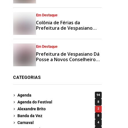
Municipais
Em Destaque
Colônia de Férias da
Prefeitura de Vespasiano
Agita Recesso Escolar com
Esporte e Lazer
Em Destaque
Prefeitura de Vespasiano Dá
Posse a Novos Conselheiros
Tutelares Suplentes
CATEGORIAS
Agenda
94
Agenda do Festival
8
Alexandre Brito
2
Banda da Vez
8
Carnaval
4