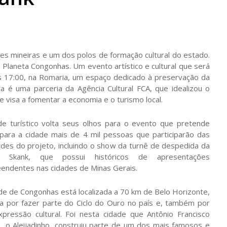
es mineiras e um dos polos de formação cultural do estado.
o Planeta Congonhas. Um evento artístico e cultural que será
as 17:00, na Romaria, um espaço dedicado à preservação da
tiva é uma parceria da Agência Cultural FCA, que idealizou o
 visa a fomentar a economia e o turismo local.
de turístico volta seus olhos para o evento que pretende
 para a cidade mais de 4 mil pessoas que participarão das
ades do projeto, incluindo o show da turnê de despedida da
a Skank, que possui históricos de apresentações
endentes nas cidades de Minas Gerais.
de de Congonhas está localizada a 70 km de Belo Horizonte,
a por fazer parte do Ciclo do Ouro no país e, também por
xpressão cultural. Foi nesta cidade que Antônio Francisco
, o Aleijadinho, construiu parte de um dos mais famosos e