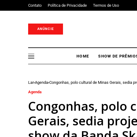
Contato
Política de Privacidade
Termos de Uso
ANÚNCIE
HOME
SHOW DE PRÊMIO
Lar
Agenda
Congonhas, polo cultural de Minas Gerais, sedia p
Agenda
Congonhas, polo c
Gerais, sedia proj
show da Banda S