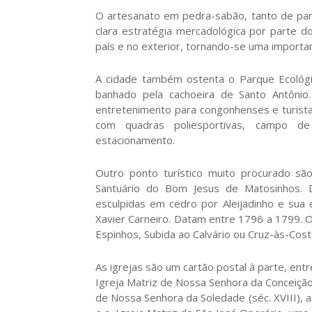
O artesanato em pedra-sabão, tanto de pa
clara estratégia mercadológica por parte d
país e no exterior, tornando-se uma importan
A cidade também ostenta o Parque Ecológi
banhado pela cachoeira de Santo Antônio
entretenimento para congonhenses e turistas
com quadras poliesportivas, campo de
estacionamento.
Outro ponto turístico muito procurado sã
Santuário do Bom Jesus de Matosinhos. D
esculpidas em cedro por Aleijadinho e sua 
Xavier Carneiro. Datam entre 1796 a 1799. O
Espinhos, Subida ao Calvário ou Cruz-às-Costa
As igrejas são um cartão postal à parte, entr
Igreja Matriz de Nossa Senhora da Conceição
de Nossa Senhora da Soledade (séc. XVIII), a 