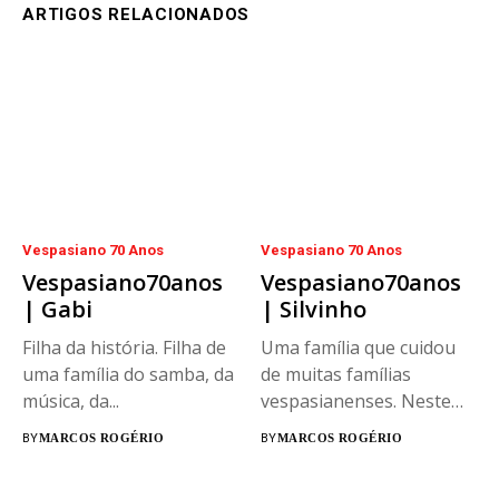
ARTIGOS RELACIONADOS
Vespasiano 70 Anos
Vespasiano 70 Anos
Vespasiano70anos
Vespasiano70anos
| Gabi
| Silvinho
Filha da história. Filha de
Uma família que cuidou
uma família do samba, da
de muitas famílias
música, da...
vespasianenses. Neste
bate papo especial,...
BY
MARCOS ROGÉRIO
BY
MARCOS ROGÉRIO