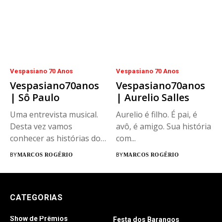
Vespasiano 70 Anos
Vespasiano 70 Anos
Vespasiano70anos
Vespasiano70anos
| Sô Paulo
| Aurelio Salles
Uma entrevista musical.
Aurelio é filho. É pai, é
Desta vez vamos
avô, é amigo. Sua história
conhecer as histórias do
com...
ilustre morador...
BY
MARCOS ROGÉRIO
BY
MARCOS ROGÉRIO
CATEGORIAS
Show de Prêmios
Festa dos Barangos