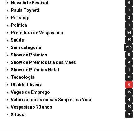
Nova Arte Festival
8
Paula Toyneti
1
Pet shop
2
Política
1
Prefeitura de Vespasiano
54
Saúde +
89
Sem categoria
236
Show de Prêmios
5
Show de Prêmios Dia das Mães
4
Show de Prêmios Natal
1
Tecnologia
8
Ubaldo Oliveira
6
Vagas de Emprego
19
Valorizando as coisas Simples da Vida
4
Vespasiano 70 anos
29
XTudo!
3