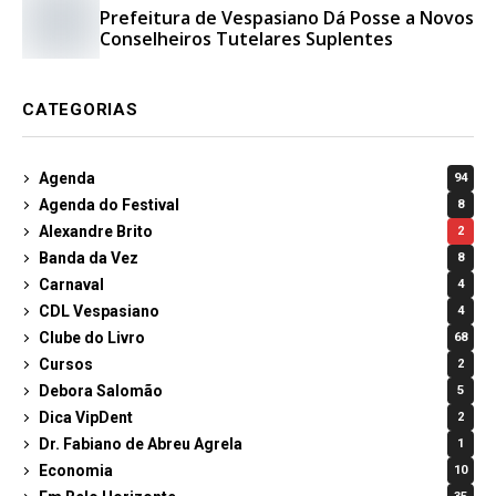
Prefeitura de Vespasiano Dá Posse a Novos
Conselheiros Tutelares Suplentes
CATEGORIAS
Agenda
94
Agenda do Festival
8
Alexandre Brito
2
Banda da Vez
8
Carnaval
4
CDL Vespasiano
4
Clube do Livro
68
Cursos
2
Debora Salomão
5
Dica VipDent
2
Dr. Fabiano de Abreu Agrela
1
Economia
10