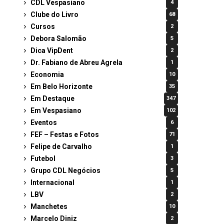
CDL Vespasiano
4
Clube do Livro
68
Cursos
2
Debora Salomão
5
Dica VipDent
2
Dr. Fabiano de Abreu Agrela
1
Economia
10
Em Belo Horizonte
35
Em Destaque
347
Em Vespasiano
102
Eventos
6
FEF – Festas e Fotos
71
Felipe de Carvalho
1
Futebol
3
Grupo CDL Negócios
5
Internacional
1
LBV
2
Manchetes
10
Marcelo Diniz
2