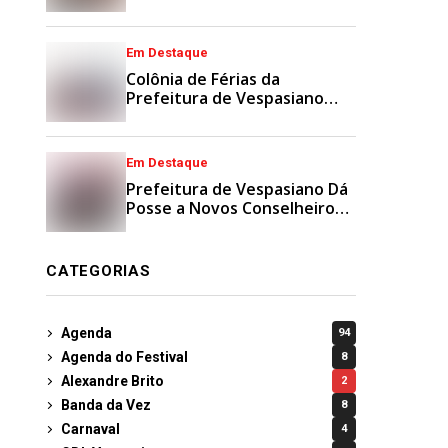
Municipais
Em Destaque
Colônia de Férias da
Prefeitura de Vespasiano
Agita Recesso Escolar com
Esporte e Lazer
Em Destaque
Prefeitura de Vespasiano Dá
Posse a Novos Conselheiros
Tutelares Suplentes
CATEGORIAS
Agenda
94
Agenda do Festival
8
Alexandre Brito
2
Banda da Vez
8
Carnaval
4