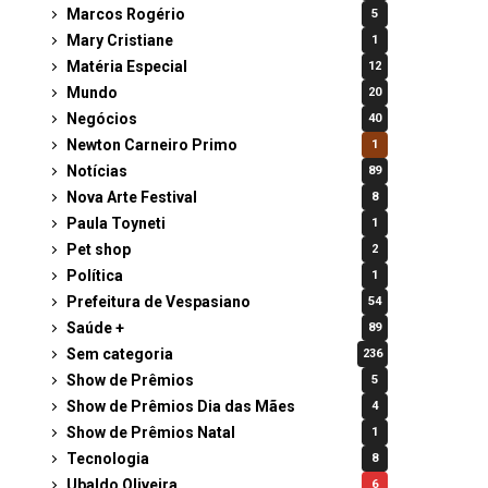
Marcos Rogério
5
Mary Cristiane
1
Matéria Especial
12
Mundo
20
Negócios
40
Newton Carneiro Primo
1
Notícias
89
Nova Arte Festival
8
Paula Toyneti
1
Pet shop
2
Política
1
Prefeitura de Vespasiano
54
Saúde +
89
Sem categoria
236
Show de Prêmios
5
Show de Prêmios Dia das Mães
4
Show de Prêmios Natal
1
Tecnologia
8
Ubaldo Oliveira
6