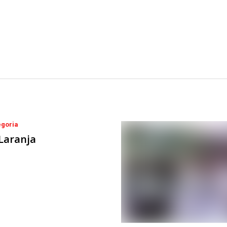
goria
Laranja