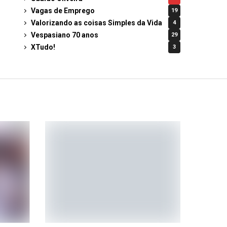
Vagas de Emprego
19
Valorizando as coisas Simples da Vida
4
Vespasiano 70 anos
29
XTudo!
3