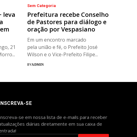
Sem Categoria
+ leva
Prefeitura recebe Conselho
a
de Pastores para diálogo e
 em
oração por Vespasiano
Em um encontro marcado
ngo, 21
pela união e fé, o Prefeito José
orro...
Wilson e o Vice-Prefeito Filipe...
BY
ADMIN
INSCREVA-SE
Inscreva-se em nossa lista de e-mails para receber
atualizações diárias diretamente em sua caixa de
entrada!