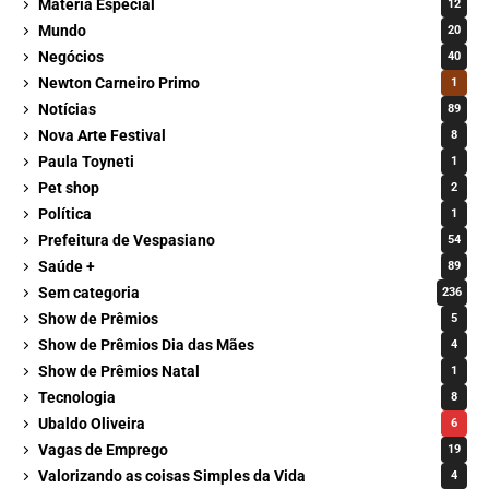
Matéria Especial
12
Mundo
20
Negócios
40
Newton Carneiro Primo
1
Notícias
89
Nova Arte Festival
8
Paula Toyneti
1
Pet shop
2
Política
1
Prefeitura de Vespasiano
54
Saúde +
89
Sem categoria
236
Show de Prêmios
5
Show de Prêmios Dia das Mães
4
Show de Prêmios Natal
1
Tecnologia
8
Ubaldo Oliveira
6
Vagas de Emprego
19
Valorizando as coisas Simples da Vida
4