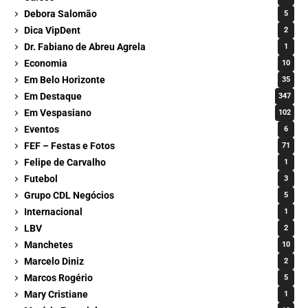
Debora Salomão
5
Dica VipDent
2
Dr. Fabiano de Abreu Agrela
1
Economia
10
Em Belo Horizonte
35
Em Destaque
347
Em Vespasiano
102
Eventos
6
FEF – Festas e Fotos
71
Felipe de Carvalho
1
Futebol
3
Grupo CDL Negócios
5
Internacional
1
LBV
2
Manchetes
10
Marcelo Diniz
2
Marcos Rogério
5
Mary Cristiane
1