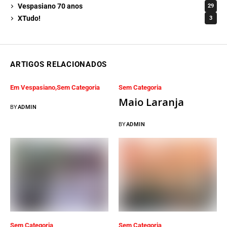
Vespasiano 70 anos
29
XTudo!
3
ARTIGOS RELACIONADOS
Em Vespasiano
Sem Categoria
Sem Categoria
Maio Laranja
BY
ADMIN
BY
ADMIN
Sem Categoria
Sem Categoria