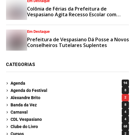
Em Destaque
Colônia de Férias da Prefeitura de
Vespasiano Agita Recesso Escolar com
Esporte e Lazer
Em Destaque
Prefeitura de Vespasiano Dá Posse a Novos
Conselheiros Tutelares Suplentes
CATEGORIAS
Agenda
94
Agenda do Festival
8
Alexandre Brito
2
Banda da Vez
8
Carnaval
4
CDL Vespasiano
4
Clube do Livro
68
Cursos
2