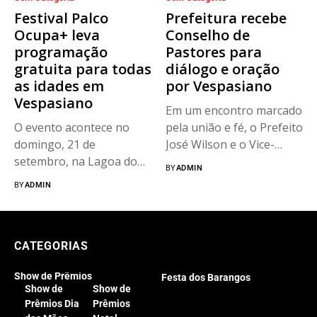
Festival Palco
Prefeitura recebe
Ocupa+ leva
Conselho de
programação
Pastores para
gratuita para todas
diálogo e oração
as idades em
por Vespasiano
Vespasiano
Em um encontro marcado
O evento acontece no
pela união e fé, o Prefeito
domingo, 21 de
José Wilson e o Vice-
setembro, na Lagoa do
Prefeito Filipe...
BY
ADMIN
Morro...
BY
ADMIN
CATEGORIAS
Show de Prêmios
Festa dos Barangos
Show de
Show de
Prêmios Dia
Prêmios