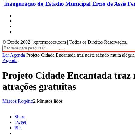
Inauguração do Estádio Municipal Ercio de Assis Fe
© Desde 2002 | xpromocoes.com | Todos os Direitos Reservados.
Lar
Agenda
Projeto Cidade Encantada traz neste sábado muita alegria
Agenda
Projeto Cidade Encantada traz 
atrações gratuitas
Marcos Rogério
2 Minutos lidos
Share
Tweet
Pin