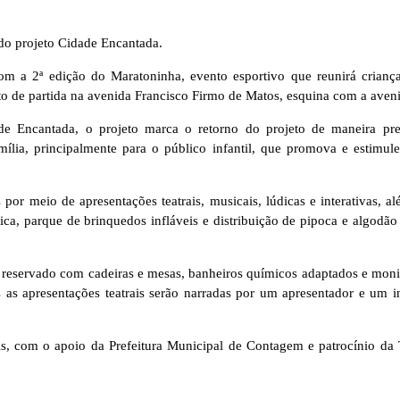
do projeto Cidade Encantada.
om a 2ª edição do Maratoninha, evento esportivo que reunirá crianç
to de partida na avenida Francisco Firmo de Matos, esquina com a aven
e Encantada, o projeto marca o retorno do projeto de maneira pre
lia, principalmente para o público infantil, que promova e estimule a
r meio de apresentações teatrais, musicais, lúdicas e interativas, alé
ística, parque de brinquedos infláveis e distribuição de pipoca e algod
 reservado com cadeiras e mesas, banheiros químicos adaptados e monit
as apresentações teatrais serão narradas por um apresentador e um int
s, com o apoio da Prefeitura Municipal de Contagem e patrocínio da 