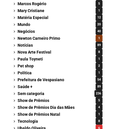
Marcos Rogério
5
Mary Cristiane
1
Matéria Especial
12
Mundo
20
Negócios
40
Newton Carneiro Primo
1
Notícias
89
Nova Arte Festival
8
Paula Toyneti
1
Pet shop
2
Política
1
Prefeitura de Vespasiano
54
Saúde +
89
Sem categoria
236
Show de Prêmios
5
Show de Prêmios Dia das Mães
4
Show de Prêmios Natal
1
Tecnologia
8
Ubaldo Oliveira
6