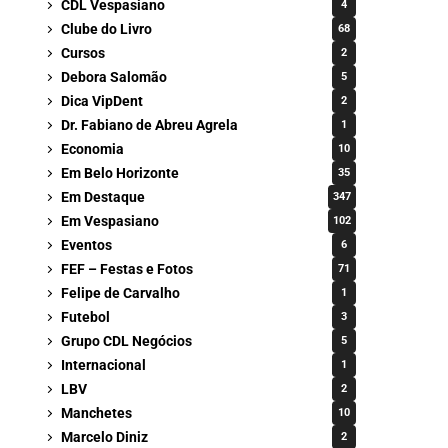
CDL Vespasiano
4
Clube do Livro
68
Cursos
2
Debora Salomão
5
Dica VipDent
2
Dr. Fabiano de Abreu Agrela
1
Economia
10
Em Belo Horizonte
35
Em Destaque
347
Em Vespasiano
102
Eventos
6
FEF – Festas e Fotos
71
Felipe de Carvalho
1
Futebol
3
Grupo CDL Negócios
5
Internacional
1
LBV
2
Manchetes
10
Marcelo Diniz
2