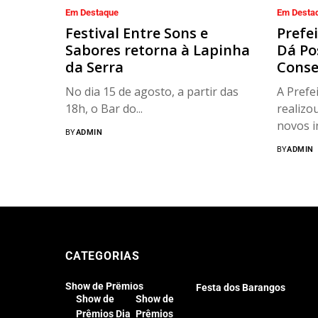
Em Destaque
Em Desta
Festival Entre Sons e
Prefe
Sabores retorna à Lapinha
Dá Po
da Serra
Conse
No dia 15 de agosto, a partir das
A Prefe
18h, o Bar do...
realizo
novos i
BY
ADMIN
BY
ADMIN
CATEGORIAS
Show de Prêmios
Festa dos Barangos
Show de
Show de
Prêmios Dia
Prêmios