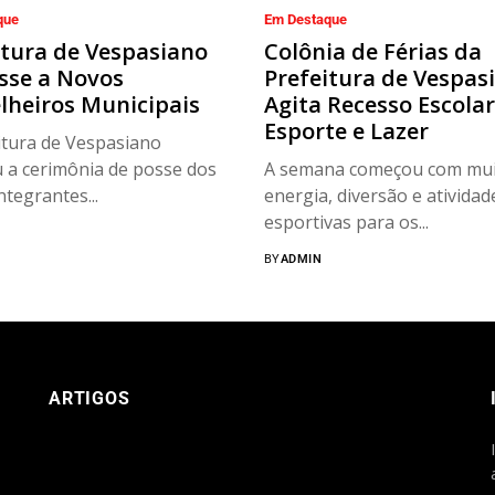
que
Em Destaque
itura de Vespasiano
Colônia de Férias da
sse a Novos
Prefeitura de Vespas
lheiros Municipais
Agita Recesso Escola
Esporte e Lazer
itura de Vespasiano
u a cerimônia de posse dos
A semana começou com mui
ntegrantes...
energia, diversão e atividad
esportivas para os...
BY
ADMIN
ARTIGOS