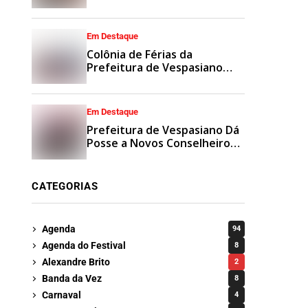
Municipais
Em Destaque
Colônia de Férias da
Prefeitura de Vespasiano
Agita Recesso Escolar com
Esporte e Lazer
Em Destaque
Prefeitura de Vespasiano Dá
Posse a Novos Conselheiros
Tutelares Suplentes
CATEGORIAS
Agenda
94
Agenda do Festival
8
Alexandre Brito
2
Banda da Vez
8
Carnaval
4