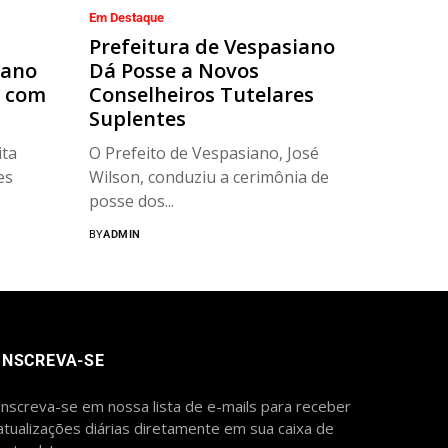
Em Destaque
Prefeitura de Vespasiano
iano
Dá Posse a Novos
r com
Conselheiros Tutelares
Suplentes
ta
O Prefeito de Vespasiano, José
es
Wilson, conduziu a cerimônia de
posse dos...
BY
ADMIN
INSCREVA-SE
Inscreva-se em nossa lista de e-mails para receber
atualizações diárias diretamente em sua caixa de