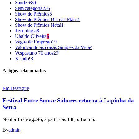
Saúde +
89
Sem categoria
236
Show de Prêmios
5
Show de Prêmios Dia das Mães
4
Show de Prêmios Natal
1
Tecnologia
8
Ubaldo Oliveira
6
Vagas de Emprego
19
Valorizando as coisas Simples da Vida
4
Vespasiano 70 anos
29
XTudo!
3
Artigos relacionados
Em Destaque
Festival Entre Sons e Sabores retorna à Lapinha da
Serra
No dia 15 de agosto, a partir das 18h, o Bar do...
By
admin