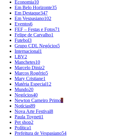
Economia
10
Em Belo Horizonte
35
Em Destaque
347
Em Vespasiano
102
Eventos
6
FEF – Festas e Fotos
71
Felipe de Carvalho
1
Futebol
3
Grupo CDL Negócios
5
Internacional
1
LBV
2
Manchetes
10
Marcelo Diniz
2
Marcos Rogério
5
Mary Cristiane
1
Matéria Especial
12
Mundo
20
Negócios
40
Newton Carneiro Primo
1
Notícias
89
Nova Arte Festival
8
Paula Toyneti
1
Pet shop
2
Política
1
Prefeitura de Vespasiano
54