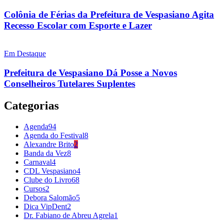
Colônia de Férias da Prefeitura de Vespasiano Agita
Recesso Escolar com Esporte e Lazer
Em Destaque
Prefeitura de Vespasiano Dá Posse a Novos
Conselheiros Tutelares Suplentes
Categorias
Agenda
94
Agenda do Festival
8
Alexandre Brito
2
Banda da Vez
8
Carnaval
4
CDL Vespasiano
4
Clube do Livro
68
Cursos
2
Debora Salomão
5
Dica VipDent
2
Dr. Fabiano de Abreu Agrela
1