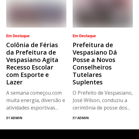
Em Destaque
Em Destaque
Colônia de Férias
Prefeitura de
da Prefeitura de
Vespasiano Dá
Vespasiano Agita
Posse a Novos
Recesso Escolar
Conselheiros
com Esporte e
Tutelares
Lazer
Suplentes
A semana começou com
O Prefeito de Vespasiano,
muita energia, diversão e
José Wilson, conduziu a
atividades esportivas
cerimônia de posse dos...
para os...
BY
ADMIN
BY
ADMIN