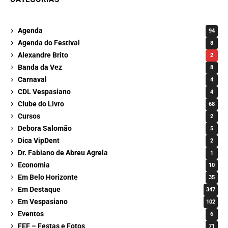
Agenda
94
Agenda do Festival
8
Alexandre Brito
2
Banda da Vez
8
Carnaval
4
CDL Vespasiano
4
Clube do Livro
68
Cursos
2
Debora Salomão
5
Dica VipDent
2
Dr. Fabiano de Abreu Agrela
1
Economia
10
Em Belo Horizonte
35
Em Destaque
347
Em Vespasiano
102
Eventos
6
FEF – Festas e Fotos
71