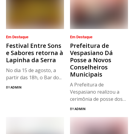
Em Destaque
Em Destaque
Festival Entre Sons
Prefeitura de
e Sabores retorna à
Vespasiano Dá
Lapinha da Serra
Posse a Novos
Conselheiros
No dia 15 de agosto, a
Municipais
partir das 18h, o Bar do...
A Prefeitura de
BY
ADMIN
Vespasiano realizou a
cerimônia de posse dos
novos integrantes...
BY
ADMIN