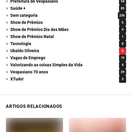
Prefeitura de Vespasiano
54
Saúde +
89
Sem categoria
236
Show de Prêmios
5
Show de Prêmios Dia das Mães
4
Show de Prêmios Natal
1
Tecnologia
8
Ubaldo Oliveira
6
Vagas de Emprego
19
Valorizando as coisas Simples da Vida
4
Vespasiano 70 anos
29
XTudo!
3
ARTIGOS RELACIONADOS