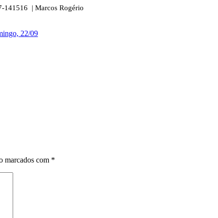
87-141516 | Marcos Rogério
mingo, 22/09
ão marcados com
*