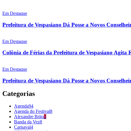
Em Destaque
Prefeitura de Vespasiano Dá Posse a Novos Conselhei
Em Destaque
Colônia de Férias da Prefeitura de Vespasiano Agita 
Em Destaque
Prefeitura de Vespasiano Dá Posse a Novos Conselheir
Categorias
Agenda
94
Agenda do Festival
8
Alexandre Brito
2
Banda da Vez
8
Carnaval
4