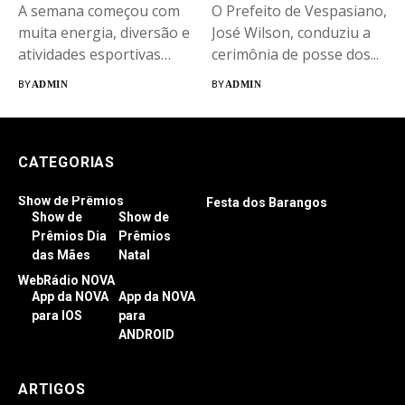
A semana começou com
O Prefeito de Vespasiano,
muita energia, diversão e
José Wilson, conduziu a
atividades esportivas
cerimônia de posse dos...
para os...
BY
ADMIN
BY
ADMIN
CATEGORIAS
Show de Prêmios
Festa dos Barangos
Show de
Show de
Prêmios Dia
Prêmios
das Mães
Natal
WebRádio NOVA
App da NOVA
App da NOVA
para IOS
para
ANDROID
ARTIGOS