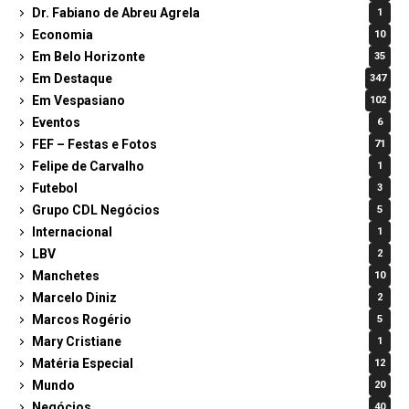
Dr. Fabiano de Abreu Agrela
1
Economia
10
Em Belo Horizonte
35
Em Destaque
347
Em Vespasiano
102
Eventos
6
FEF – Festas e Fotos
71
Felipe de Carvalho
1
Futebol
3
Grupo CDL Negócios
5
Internacional
1
LBV
2
Manchetes
10
Marcelo Diniz
2
Marcos Rogério
5
Mary Cristiane
1
Matéria Especial
12
Mundo
20
Negócios
40