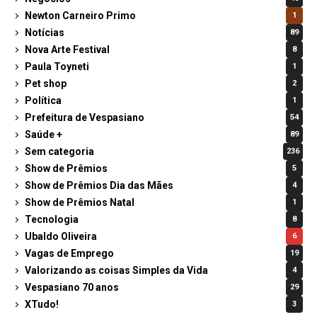
Newton Carneiro Primo
1
Notícias
89
Nova Arte Festival
8
Paula Toyneti
1
Pet shop
2
Política
1
Prefeitura de Vespasiano
54
Saúde +
89
Sem categoria
236
Show de Prêmios
5
Show de Prêmios Dia das Mães
4
Show de Prêmios Natal
1
Tecnologia
8
Ubaldo Oliveira
6
Vagas de Emprego
19
Valorizando as coisas Simples da Vida
4
Vespasiano 70 anos
29
XTudo!
3