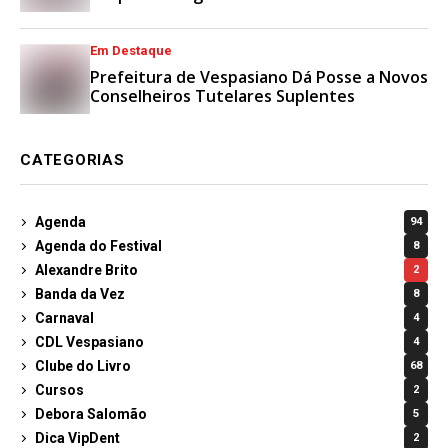
Esporte e Lazer
Em Destaque
Prefeitura de Vespasiano Dá Posse a Novos
Conselheiros Tutelares Suplentes
CATEGORIAS
Agenda
94
Agenda do Festival
8
Alexandre Brito
2
Banda da Vez
8
Carnaval
4
CDL Vespasiano
4
Clube do Livro
68
Cursos
2
Debora Salomão
5
Dica VipDent
2