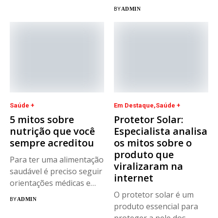
neuropsicólogos em
BY
ADMIN
Portugal. João...
Saúde +
Em Destaque
Saúde +
5 mitos sobre
Protetor Solar:
nutrição que você
Especialista analisa
sempre acreditou
os mitos sobre o
produto que
Para ter uma alimentação
viralizaram na
saudável é preciso seguir
internet
orientações médicas e
evitar...
O protetor solar é um
BY
ADMIN
produto essencial para