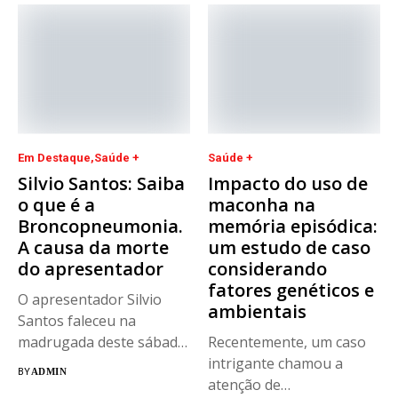
Em Destaque
Saúde +
Saúde +
Silvio Santos: Saiba
Impacto do uso de
o que é a
maconha na
Broncopneumonia.
memória episódica:
A causa da morte
um estudo de caso
do apresentador
considerando
fatores genéticos e
O apresentador Silvio
ambientais
Santos faleceu na
madrugada deste sábado
Recentemente, um caso
(17), aos 93...
intrigante chamou a
BY
ADMIN
atenção de