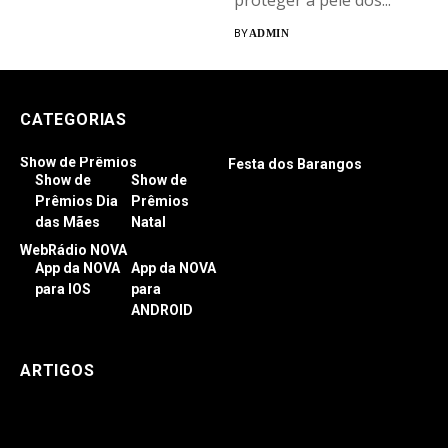
proteger a pele dos...
BY
ADMIN
CATEGORIAS
Show de Prêmios
Festa dos Barangos
Show de
Show de
Prêmios Dia
Prêmios
das Mães
Natal
WebRádio NOVA
App da NOVA
App da NOVA
para IOS
para
ANDROID
ARTIGOS