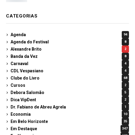
CATEGORIAS
Agenda
94
Agenda do Festival
8
Alexandre Brito
2
Banda da Vez
8
Carnaval
4
CDL Vespasiano
4
Clube do Livro
68
Cursos
2
Debora Salomão
5
Dica VipDent
2
Dr. Fabiano de Abreu Agrela
1
Economia
10
Em Belo Horizonte
35
Em Destaque
347