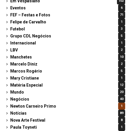
Em Vespasiano
102
Eventos
6
FEF – Festas e Fotos
71
Felipe de Carvalho
1
Futebol
3
Grupo CDL Negócios
5
Internacional
1
LBV
2
Manchetes
10
Marcelo Diniz
2
Marcos Rogério
5
Mary Cristiane
1
Matéria Especial
12
Mundo
20
Negócios
40
Newton Carneiro Primo
1
Notícias
89
Nova Arte Festival
8
Paula Toyneti
1