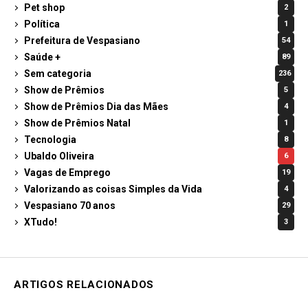
Pet shop
2
Política
1
Prefeitura de Vespasiano
54
Saúde +
89
Sem categoria
236
Show de Prêmios
5
Show de Prêmios Dia das Mães
4
Show de Prêmios Natal
1
Tecnologia
8
Ubaldo Oliveira
6
Vagas de Emprego
19
Valorizando as coisas Simples da Vida
4
Vespasiano 70 anos
29
XTudo!
3
ARTIGOS RELACIONADOS