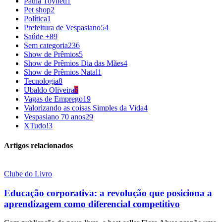
Paula Toyneti
1
Pet shop
2
Política
1
Prefeitura de Vespasiano
54
Saúde +
89
Sem categoria
236
Show de Prêmios
5
Show de Prêmios Dia das Mães
4
Show de Prêmios Natal
1
Tecnologia
8
Ubaldo Oliveira
6
Vagas de Emprego
19
Valorizando as coisas Simples da Vida
4
Vespasiano 70 anos
29
XTudo!
3
Artigos relacionados
Clube do Livro
Educação corporativa: a revolução que posiciona a
aprendizagem como diferencial competitivo