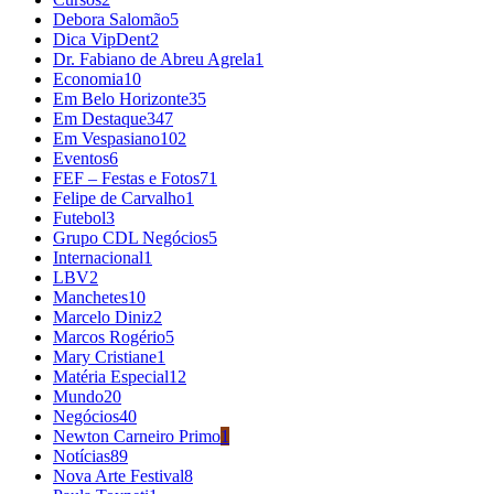
Debora Salomão
5
Dica VipDent
2
Dr. Fabiano de Abreu Agrela
1
Economia
10
Em Belo Horizonte
35
Em Destaque
347
Em Vespasiano
102
Eventos
6
FEF – Festas e Fotos
71
Felipe de Carvalho
1
Futebol
3
Grupo CDL Negócios
5
Internacional
1
LBV
2
Manchetes
10
Marcelo Diniz
2
Marcos Rogério
5
Mary Cristiane
1
Matéria Especial
12
Mundo
20
Negócios
40
Newton Carneiro Primo
1
Notícias
89
Nova Arte Festival
8