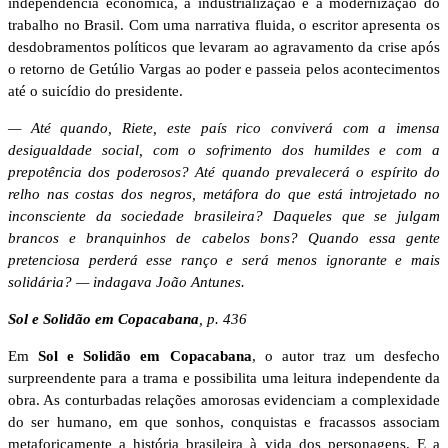
independência econômica, a industrialização e a modernização do
trabalho no Brasil. Com uma narrativa fluida, o escritor apresenta os
desdobramentos políticos que levaram ao agravamento da crise após
o retorno de Getúlio Vargas ao poder e passeia pelos acontecimentos
até o suicídio do presidente.
— Até quando, Riete, este país rico conviverá com a imensa
desigualdade social, com o sofrimento dos humildes e com a
prepotência dos poderosos? Até quando prevalecerá o espírito do
relho nas costas dos negros, metáfora do que está introjetado no
inconsciente da sociedade brasileira? Daqueles que se julgam
brancos e branquinhos de cabelos bons? Quando essa gente
pretenciosa perderá esse ranço e será menos ignorante e mais
solidária? — indagava João Antunes.
Sol e Solidão em Copacabana
, p. 436
Em
Sol e Solidão em Copacabana
, o autor traz um desfecho
surpreendente para a trama e possibilita uma leitura independente da
obra. As conturbadas relações amorosas evidenciam a complexidade
do ser humano, em que sonhos, conquistas e fracassos associam
metaforicamente a história brasileira à vida dos personagens. E a