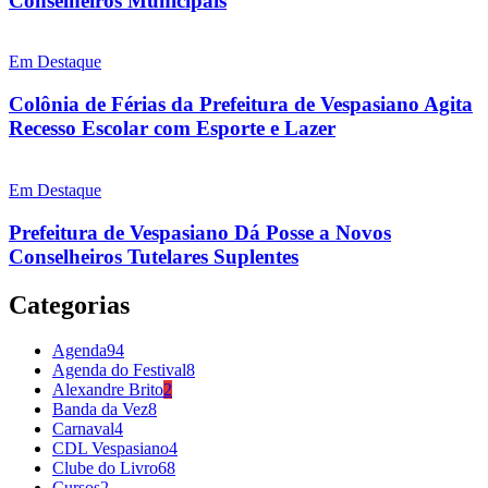
Conselheiros Municipais
Em Destaque
Colônia de Férias da Prefeitura de Vespasiano Agita
Recesso Escolar com Esporte e Lazer
Em Destaque
Prefeitura de Vespasiano Dá Posse a Novos
Conselheiros Tutelares Suplentes
Categorias
Agenda
94
Agenda do Festival
8
Alexandre Brito
2
Banda da Vez
8
Carnaval
4
CDL Vespasiano
4
Clube do Livro
68
Cursos
2