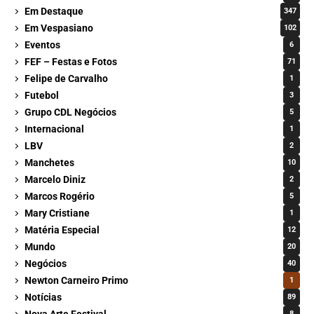
Em Destaque
347
Em Vespasiano
102
Eventos
6
FEF – Festas e Fotos
71
Felipe de Carvalho
1
Futebol
3
Grupo CDL Negócios
5
Internacional
1
LBV
2
Manchetes
10
Marcelo Diniz
2
Marcos Rogério
5
Mary Cristiane
1
Matéria Especial
12
Mundo
20
Negócios
40
Newton Carneiro Primo
1
Notícias
89
Nova Arte Festival
8