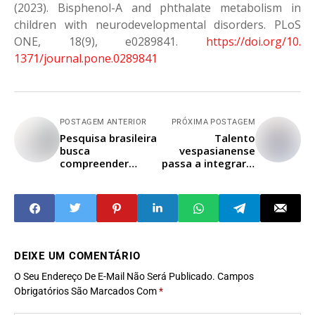
(2023). Bisphenol-A and phthalate metabolism in
children with neurodevelopmental disorders. PLoS
ONE, 18(9), e0289841.
https://doi.org/10.
1371/journal.pone.0289841
POSTAGEM ANTERIOR
PRÓXIMA POSTAGEM
Pesquisa brasileira
Talento
busca
vespasianense
compreender
passa a integrar a
ligações entre
categoria de base
obesidade infantil
do Sada Vôlei
e saúde da coluna
DEIXE UM COMENTÁRIO
O Seu Endereço De E-Mail Não Será Publicado.
Campos
Obrigatórios São Marcados Com
*