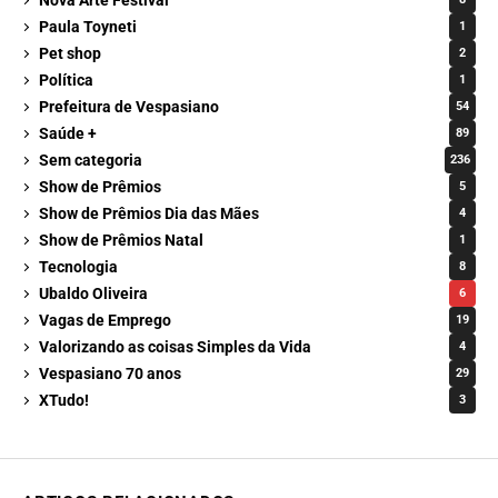
Paula Toyneti
1
Pet shop
2
Política
1
Prefeitura de Vespasiano
54
Saúde +
89
Sem categoria
236
Show de Prêmios
5
Show de Prêmios Dia das Mães
4
Show de Prêmios Natal
1
Tecnologia
8
Ubaldo Oliveira
6
Vagas de Emprego
19
Valorizando as coisas Simples da Vida
4
Vespasiano 70 anos
29
XTudo!
3