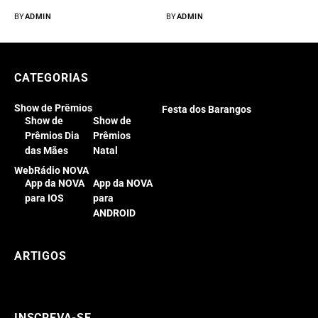
para os...
BY
ADMIN
BY
ADMIN
CATEGORIAS
Show de Prêmios
Festa dos Barangos
Show de
Show de
Prêmios Dia
Prêmios
das Mães
Natal
WebRádio NOVA
App da NOVA
App da NOVA
para IOS
para
ANDROID
ARTIGOS
INSCREVA-SE