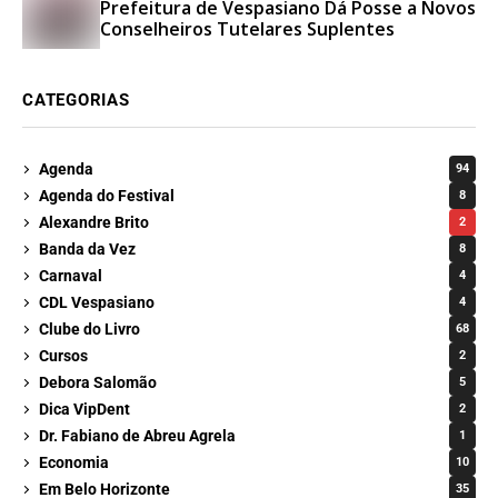
Prefeitura de Vespasiano Dá Posse a Novos
Conselheiros Tutelares Suplentes
CATEGORIAS
Agenda
94
Agenda do Festival
8
Alexandre Brito
2
Banda da Vez
8
Carnaval
4
CDL Vespasiano
4
Clube do Livro
68
Cursos
2
Debora Salomão
5
Dica VipDent
2
Dr. Fabiano de Abreu Agrela
1
Economia
10
Em Belo Horizonte
35