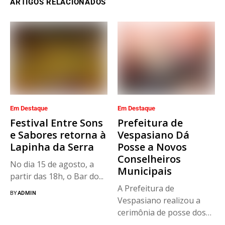
ARTIGOS RELACIONADOS
Em Destaque
Em Destaque
Festival Entre Sons
Prefeitura de
e Sabores retorna à
Vespasiano Dá
Lapinha da Serra
Posse a Novos
Conselheiros
No dia 15 de agosto, a
Municipais
partir das 18h, o Bar do...
A Prefeitura de
BY
ADMIN
Vespasiano realizou a
cerimônia de posse dos
novos integrantes...