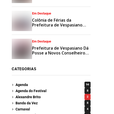
Municipais
Em Destaque
Colônia de Férias da
Prefeitura de Vespasiano
Agita Recesso Escolar com
Esporte e Lazer
Em Destaque
Prefeitura de Vespasiano Dá
Posse a Novos Conselheiros
Tutelares Suplentes
CATEGORIAS
Agenda
94
Agenda do Festival
8
Alexandre Brito
2
Banda da Vez
8
Carnaval
4