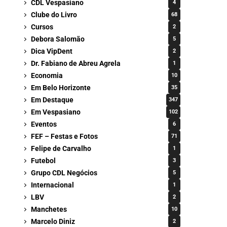
CDL Vespasiano
4
Clube do Livro
68
Cursos
2
Debora Salomão
5
Dica VipDent
2
Dr. Fabiano de Abreu Agrela
1
Economia
10
Em Belo Horizonte
35
Em Destaque
347
Em Vespasiano
102
Eventos
6
FEF – Festas e Fotos
71
Felipe de Carvalho
1
Futebol
3
Grupo CDL Negócios
5
Internacional
1
LBV
2
Manchetes
10
Marcelo Diniz
2