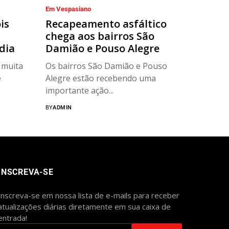
Em Vespasiano
is
Recapeamento asfáltico
chega aos bairros São
dia
Damião e Pouso Alegre
 muita
Os bairros São Damião e Pouso
e
Alegre estão recebendo uma
importante ação...
BY
ADMIN
INSCREVA-SE
Inscreva-se em nossa lista de e-mails para receber
atualizações diárias diretamente em sua caixa de
entrada!