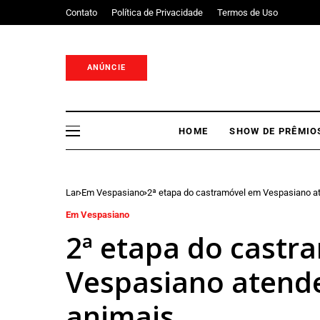
Contato
Política de Privacidade
Termos de Uso
ANÚNCIE
HOME
SHOW DE PRÊMIO
Lar
Em Vespasiano
2ª etapa do castramóvel em Vespasiano a
Em Vespasiano
2ª etapa do castr
Vespasiano atend
animais