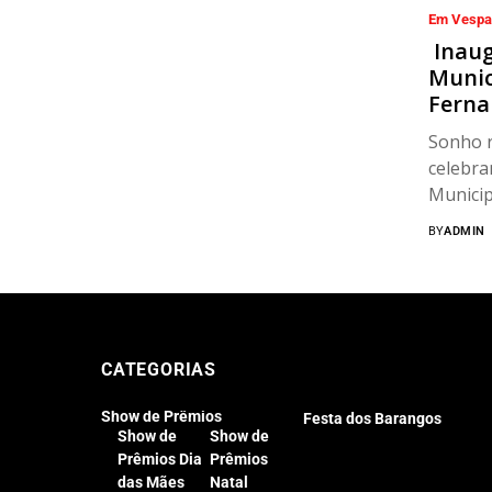
Em Vespa
Inaug
Munici
Ferna
Sonho r
celebra
Municip
Fernand
BY
ADMIN
CATEGORIAS
Show de Prêmios
Festa dos Barangos
Show de
Show de
Prêmios Dia
Prêmios
das Mães
Natal