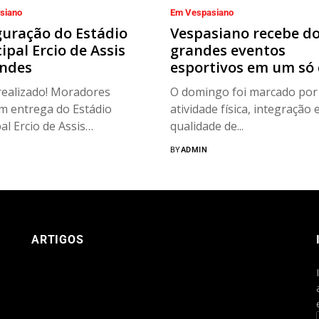
siano
Em Vespasiano
uração do Estádio
Vespasiano recebe do
pal Ercio de Assis
grandes eventos
ndes
esportivos em um só 
ealizado! Moradores
O domingo foi marcado por
m entrega do Estádio
atividade física, integração 
al Ercio de Assis
qualidade de...
es...
BY
ADMIN
ARTIGOS