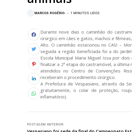
MARCOS ROGÉRIO
1 MINUTOS LIDOS
Durante nove dias o caminhão do castram
cirúrgico em cães e gatos, machos e fêmeas, 
Alto. O caminhão estacionou no CASI – Mor
seguida a região beneficiada foi a do Jard
Escola Municipal Maria Miguel Issa por dois
finalizar a 2ª etapa do castramóvel, a última
atendidos no Centro de Convenções Risol
receberam o procedimento cirúrgico.
A Prefeitura de Vespasiano, através da S
gratuitamente, o colar de proteção, roupa 
inflamatório).
POSTAGEM ANTERIOR
Vespasiano foi sede da final do Campeonato Es