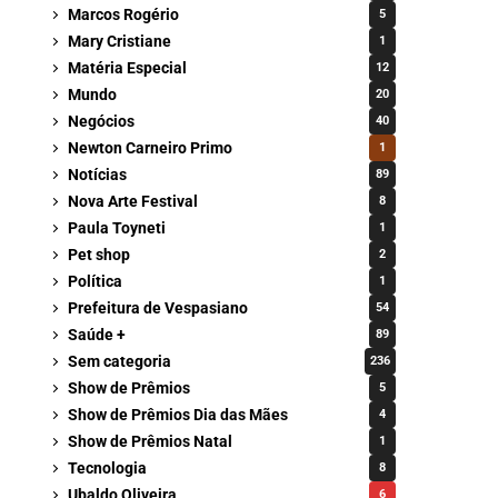
Marcos Rogério
5
Mary Cristiane
1
Matéria Especial
12
Mundo
20
Negócios
40
Newton Carneiro Primo
1
Notícias
89
Nova Arte Festival
8
Paula Toyneti
1
Pet shop
2
Política
1
Prefeitura de Vespasiano
54
Saúde +
89
Sem categoria
236
Show de Prêmios
5
Show de Prêmios Dia das Mães
4
Show de Prêmios Natal
1
Tecnologia
8
Ubaldo Oliveira
6