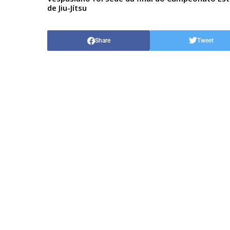
de Jiu-Jítsu
Share
Tweet