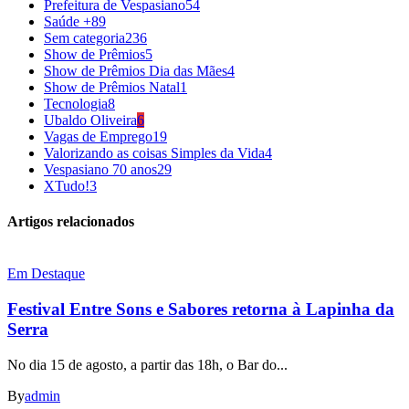
Prefeitura de Vespasiano
54
Saúde +
89
Sem categoria
236
Show de Prêmios
5
Show de Prêmios Dia das Mães
4
Show de Prêmios Natal
1
Tecnologia
8
Ubaldo Oliveira
6
Vagas de Emprego
19
Valorizando as coisas Simples da Vida
4
Vespasiano 70 anos
29
XTudo!
3
Artigos relacionados
Em Destaque
Festival Entre Sons e Sabores retorna à Lapinha da
Serra
No dia 15 de agosto, a partir das 18h, o Bar do...
By
admin