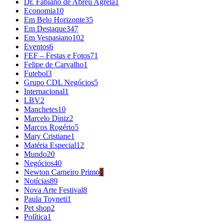
Dr. Fabiano de Abreu Agrela
1
Economia
10
Em Belo Horizonte
35
Em Destaque
347
Em Vespasiano
102
Eventos
6
FEF – Festas e Fotos
71
Felipe de Carvalho
1
Futebol
3
Grupo CDL Negócios
5
Internacional
1
LBV
2
Manchetes
10
Marcelo Diniz
2
Marcos Rogério
5
Mary Cristiane
1
Matéria Especial
12
Mundo
20
Negócios
40
Newton Carneiro Primo
1
Notícias
89
Nova Arte Festival
8
Paula Toyneti
1
Pet shop
2
Política
1