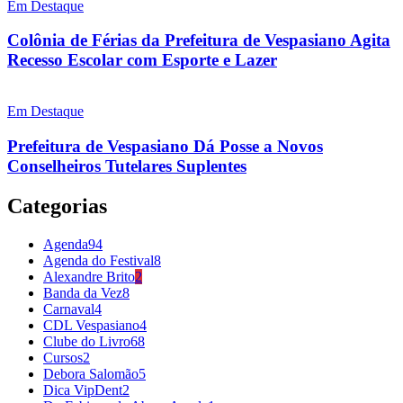
Em Destaque
Colônia de Férias da Prefeitura de Vespasiano Agita
Recesso Escolar com Esporte e Lazer
Em Destaque
Prefeitura de Vespasiano Dá Posse a Novos
Conselheiros Tutelares Suplentes
Categorias
Agenda
94
Agenda do Festival
8
Alexandre Brito
2
Banda da Vez
8
Carnaval
4
CDL Vespasiano
4
Clube do Livro
68
Cursos
2
Debora Salomão
5
Dica VipDent
2