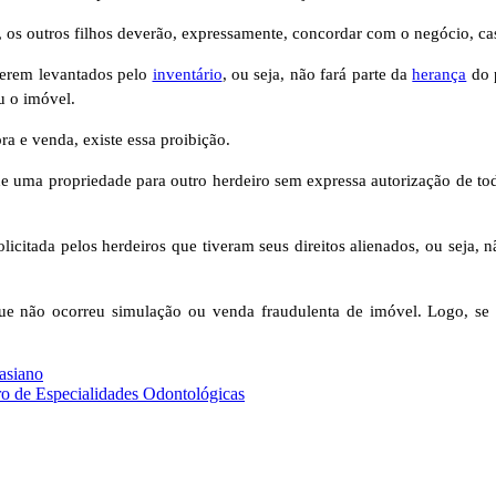
 os outros filhos deverão, expressamente, concordar com o negócio, caso
serem levantados pelo
inventário
, ou seja, não fará parte da
herança
do p
u o imóvel.
ra e venda, existe essa proibição.
e uma propriedade para outro herdeiro sem expressa autorização de todo
licitada pelos herdeiros que tiveram seus direitos alienados, ou seja, 
 que não ocorreu simulação ou venda fraudulenta de imóvel. Logo, se
asiano
o de Especialidades Odontológicas