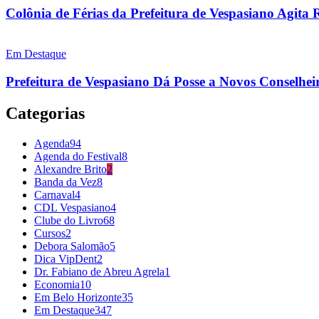
Colônia de Férias da Prefeitura de Vespasiano Agita 
Em Destaque
Prefeitura de Vespasiano Dá Posse a Novos Conselheir
Categorias
Agenda
94
Agenda do Festival
8
Alexandre Brito
2
Banda da Vez
8
Carnaval
4
CDL Vespasiano
4
Clube do Livro
68
Cursos
2
Debora Salomão
5
Dica VipDent
2
Dr. Fabiano de Abreu Agrela
1
Economia
10
Em Belo Horizonte
35
Em Destaque
347