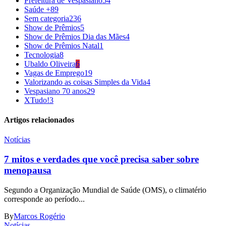
Prefeitura de Vespasiano
54
Saúde +
89
Sem categoria
236
Show de Prêmios
5
Show de Prêmios Dia das Mães
4
Show de Prêmios Natal
1
Tecnologia
8
Ubaldo Oliveira
6
Vagas de Emprego
19
Valorizando as coisas Simples da Vida
4
Vespasiano 70 anos
29
XTudo!
3
Artigos relacionados
Notícias
7 mitos e verdades que você precisa saber sobre
menopausa
Segundo a Organização Mundial de Saúde (OMS), o climatério
corresponde ao período...
By
Marcos Rogério
Notícias