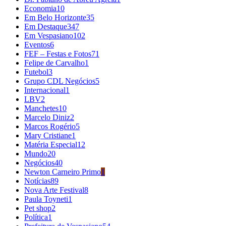
Economia
10
Em Belo Horizonte
35
Em Destaque
347
Em Vespasiano
102
Eventos
6
FEF – Festas e Fotos
71
Felipe de Carvalho
1
Futebol
3
Grupo CDL Negócios
5
Internacional
1
LBV
2
Manchetes
10
Marcelo Diniz
2
Marcos Rogério
5
Mary Cristiane
1
Matéria Especial
12
Mundo
20
Negócios
40
Newton Carneiro Primo
1
Notícias
89
Nova Arte Festival
8
Paula Toyneti
1
Pet shop
2
Política
1