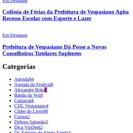
Em Destaque
Colônia de Férias da Prefeitura de Vespasiano Agita
Recesso Escolar com Esporte e Lazer
Em Destaque
Prefeitura de Vespasiano Dá Posse a Novos
Conselheiros Tutelares Suplentes
Categorias
Agenda
94
Agenda do Festival
8
Alexandre Brito
2
Banda da Vez
8
Carnaval
4
CDL Vespasiano
4
Clube do Livro
68
Cursos
2
Debora Salomão
5
Dica VipDent
2
Dr. Fabiano de Abreu Agrela
1