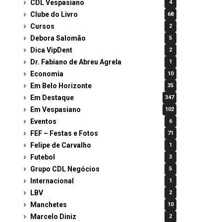
CDL Vespasiano
4
Clube do Livro
68
Cursos
2
Debora Salomão
5
Dica VipDent
2
Dr. Fabiano de Abreu Agrela
1
Economia
10
Em Belo Horizonte
35
Em Destaque
347
Em Vespasiano
102
Eventos
6
FEF – Festas e Fotos
71
Felipe de Carvalho
1
Futebol
3
Grupo CDL Negócios
5
Internacional
1
LBV
2
Manchetes
10
Marcelo Diniz
2