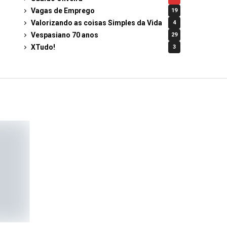
Vagas de Emprego
19
Valorizando as coisas Simples da Vida
4
Vespasiano 70 anos
29
XTudo!
3