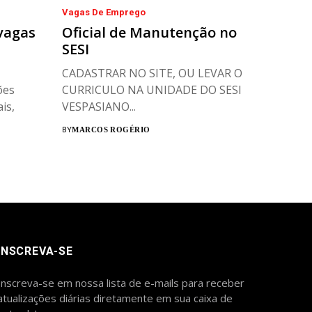
Vagas De Emprego
 vagas
Oficial de Manutenção no
SESI
CADASTRAR NO SITE, OU LEVAR O
ões
CURRICULO NA UNIDADE DO SESI
is,
VESPASIANO...
BY
MARCOS ROGÉRIO
INSCREVA-SE
Inscreva-se em nossa lista de e-mails para receber
atualizações diárias diretamente em sua caixa de