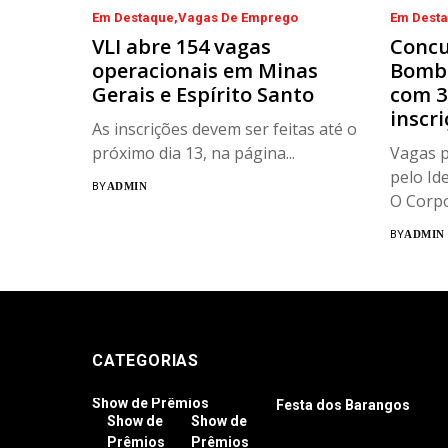
Em Destaque
Vagas De Emprego
Em Dest
VLI abre 154 vagas
Concu
operacionais em Minas
Bombe
Gerais e Espírito Santo
com 3
inscr
As inscrições devem ser feitas até o
próximo dia 13, na página...
Vagas p
pelo Id
BY
ADMIN
O Corpo.
BY
ADMIN
CATEGORIAS
Show de Prêmios
Festa dos Barangos
Show de
Show de
Prêmios
Prêmios