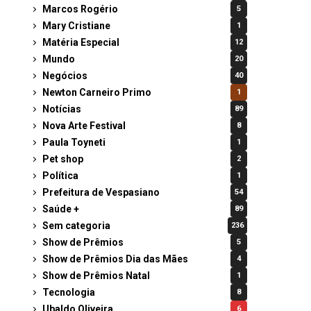
Marcos Rogério
5
Mary Cristiane
1
Matéria Especial
12
Mundo
20
Negócios
40
Newton Carneiro Primo
1
Notícias
89
Nova Arte Festival
8
Paula Toyneti
1
Pet shop
2
Política
1
Prefeitura de Vespasiano
54
Saúde +
89
Sem categoria
236
Show de Prêmios
5
Show de Prêmios Dia das Mães
4
Show de Prêmios Natal
1
Tecnologia
8
Ubaldo Oliveira
6