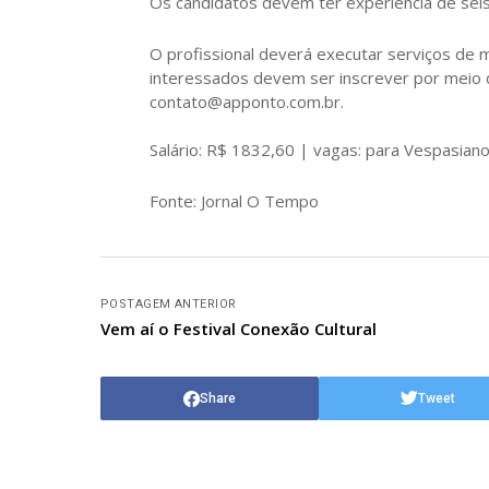
Os candidatos devem ter experiência de seis
O profissional deverá executar serviços de
interessados devem ser inscrever por meio 
contato@apponto.com.br.
Salário: R$ 1832,60 | vagas: para Vespasian
Fonte: Jornal O Tempo
POSTAGEM ANTERIOR
Vem aí o Festival Conexão Cultural
Share
Tweet