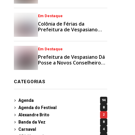
Municipais
Em Destaque
Colônia de Férias da
Prefeitura de Vespasiano
Agita Recesso Escolar com
Esporte e Lazer
Em Destaque
Prefeitura de Vespasiano Dá
Posse a Novos Conselheiros
Tutelares Suplentes
CATEGORIAS
Agenda
94
Agenda do Festival
8
Alexandre Brito
2
Banda da Vez
8
Carnaval
4