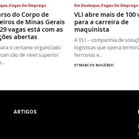
aque
Vagas De Emprego
Em Destaque
Vagas De Emprego
rso do Corpo de
VLI abre mais de 100
iros de Minas Gerais
para a carreira de
29 vagas está com as
maquinista
ições abertas
A VLI – companhia de soluç
ara o certame organizado
logísticas que opera termina
ecan são de nível superior
ferrovias e...
..
BY
MARCOS ROGÉRIO
ARTIGOS