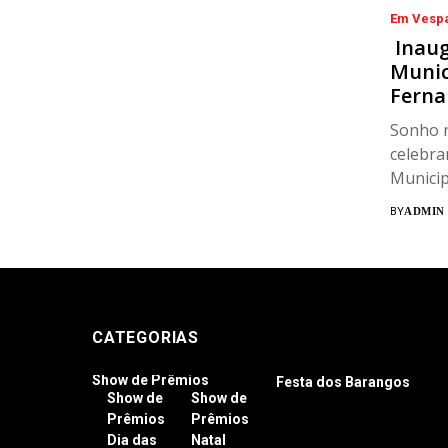
Em Vesp
Inaug
Munici
Ferna
Sonho r
celebra
Municip
Fernand
BY
ADMIN
CATEGORIAS
Show de Prêmios
Festa dos Barangos
Show de
Show de
Prêmios
Prêmios
Dia das
Natal