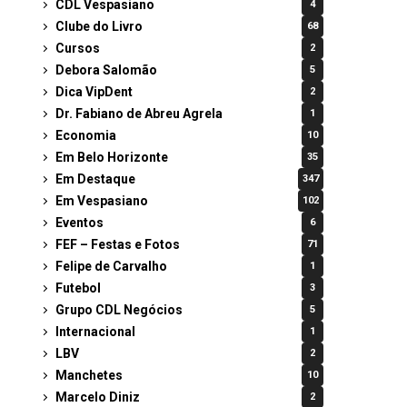
CDL Vespasiano
4
Clube do Livro
68
Cursos
2
Debora Salomão
5
Dica VipDent
2
Dr. Fabiano de Abreu Agrela
1
Economia
10
Em Belo Horizonte
35
Em Destaque
347
Em Vespasiano
102
Eventos
6
FEF – Festas e Fotos
71
Felipe de Carvalho
1
Futebol
3
Grupo CDL Negócios
5
Internacional
1
LBV
2
Manchetes
10
Marcelo Diniz
2