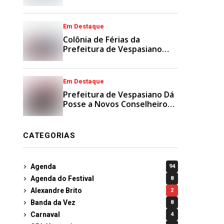
Municipais
Em Destaque
Colônia de Férias da
Prefeitura de Vespasiano
Agita Recesso Escolar com
Esporte e Lazer
Em Destaque
Prefeitura de Vespasiano Dá
Posse a Novos Conselheiros
Tutelares Suplentes
CATEGORIAS
Agenda
94
Agenda do Festival
8
Alexandre Brito
2
Banda da Vez
8
Carnaval
4