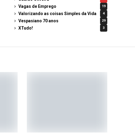
Vagas de Emprego
19
Valorizando as coisas Simples da Vida
4
Vespasiano 70 anos
29
XTudo!
3