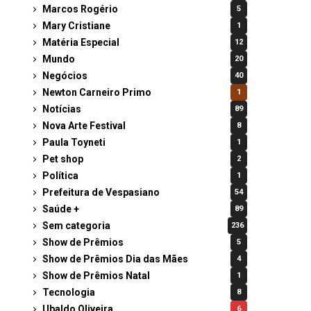
Marcos Rogério
5
Mary Cristiane
1
Matéria Especial
12
Mundo
20
Negócios
40
Newton Carneiro Primo
1
Notícias
89
Nova Arte Festival
8
Paula Toyneti
1
Pet shop
2
Política
1
Prefeitura de Vespasiano
54
Saúde +
89
Sem categoria
236
Show de Prêmios
5
Show de Prêmios Dia das Mães
4
Show de Prêmios Natal
1
Tecnologia
8
Ubaldo Oliveira
6