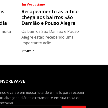
Em Vespasiano
is
Recapeamento asfáltico
chega aos bairros São
dia
Damião e Pouso Alegre
 muita
Os bairros São Damião e Pouso
e
Alegre estão recebendo uma
importante ação...
BY
ADMIN
INSCREVA-SE
Inscreva-se em nossa lista de e-mails para receber
atualizações diárias diretamente em sua caixa de
entrada!