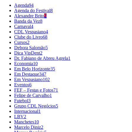
Agenda
94
Agenda do Festival
8
Alexandre Brito
2
Banda da Vez
8
Carnaval
4
CDL Vespasiano
4
Clube do Livro
68
Cursos
2
Debora Salomão
5
Dica VipDent
2
Dr. Fabiano de Abreu Agrela
1
Economia
10
Em Belo Horizonte
35
Em Destaque
347
Em Vespasiano
102
Eventos
6
FEF – Festas e Fotos
71
Felipe de Carvalho
1
Futebol
3
Grupo CDL Negócios
5
Internacional
1
LBV
2
Manchetes
10
Marcelo Diniz
2