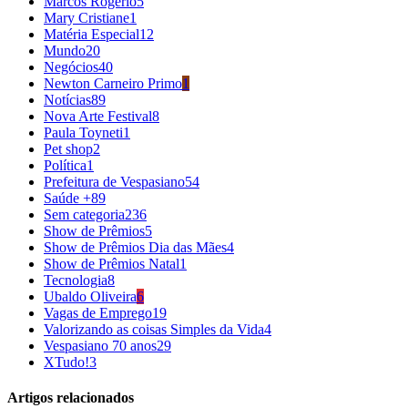
Marcos Rogério
5
Mary Cristiane
1
Matéria Especial
12
Mundo
20
Negócios
40
Newton Carneiro Primo
1
Notícias
89
Nova Arte Festival
8
Paula Toyneti
1
Pet shop
2
Política
1
Prefeitura de Vespasiano
54
Saúde +
89
Sem categoria
236
Show de Prêmios
5
Show de Prêmios Dia das Mães
4
Show de Prêmios Natal
1
Tecnologia
8
Ubaldo Oliveira
6
Vagas de Emprego
19
Valorizando as coisas Simples da Vida
4
Vespasiano 70 anos
29
XTudo!
3
Artigos relacionados