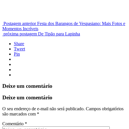
Postagem anterior
Festa dos Barangos de Vespasiano: Mais Fotos e
Momentos Incríveis
próxima postagem
De Tipão para Lapinha
Share
Tweet
Pin
Deixe um comentário
Deixe um comentário
O seu endereço de e-mail não será publicado.
Campos obrigatórios
são marcados com
*
Comentário
*