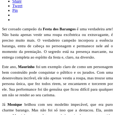
Share
Tweet
Pin
Ser coroado campeão da
Festa dos Barangos
é uma verdadeira arte!
Não basta apenas vestir uma roupa excêntrica ou extravagante, é
preciso muito mais. O verdadeiro campeão incorpora a essência
baranga, entra de cabeça no personagem e permanece nele até o
momento da premiação. O segredo está na presença marcante, na
entrega completa ao espírito da festa e, claro, na diversão.
Este ano,
Maurinho
foi um exemplo claro de como um personagem
bem construído pode conquistar o público e os jurados. Com uma
desenvoltura incrível, ele não apenas vestiu a roupa, mas trouxe uma
persona única, que fez todos rirem, se encantarem e torcerem por
ele. Sua performance foi tão genuína que ficou difícil para qualquer
um não se render ao seu carisma.
Já
Monique
brilhou com seu modelito impecável, que era puro
charme barango. Mas não foi só isso que a destacou. Ela, assim