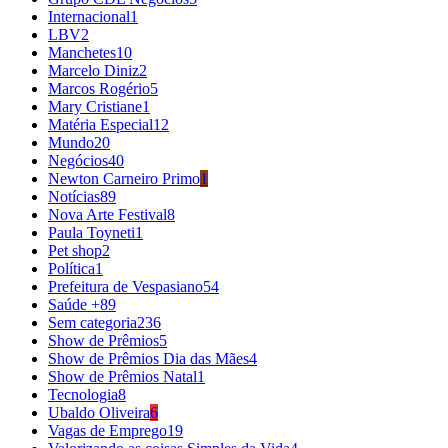
Internacional
1
LBV
2
Manchetes
10
Marcelo Diniz
2
Marcos Rogério
5
Mary Cristiane
1
Matéria Especial
12
Mundo
20
Negócios
40
Newton Carneiro Primo
1
Notícias
89
Nova Arte Festival
8
Paula Toyneti
1
Pet shop
2
Política
1
Prefeitura de Vespasiano
54
Saúde +
89
Sem categoria
236
Show de Prêmios
5
Show de Prêmios Dia das Mães
4
Show de Prêmios Natal
1
Tecnologia
8
Ubaldo Oliveira
6
Vagas de Emprego
19