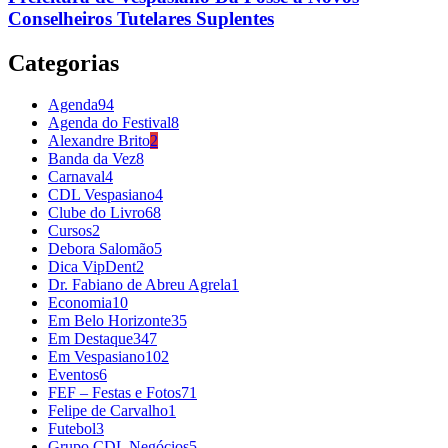
Conselheiros Tutelares Suplentes
Categorias
Agenda
94
Agenda do Festival
8
Alexandre Brito
2
Banda da Vez
8
Carnaval
4
CDL Vespasiano
4
Clube do Livro
68
Cursos
2
Debora Salomão
5
Dica VipDent
2
Dr. Fabiano de Abreu Agrela
1
Economia
10
Em Belo Horizonte
35
Em Destaque
347
Em Vespasiano
102
Eventos
6
FEF – Festas e Fotos
71
Felipe de Carvalho
1
Futebol
3
Grupo CDL Negócios
5