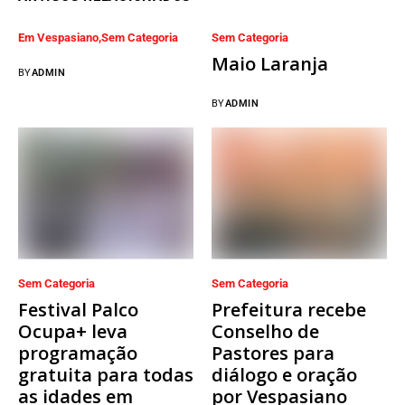
Em Vespasiano
Sem Categoria
Sem Categoria
Maio Laranja
BY
ADMIN
BY
ADMIN
Sem Categoria
Sem Categoria
Festival Palco
Prefeitura recebe
Ocupa+ leva
Conselho de
programação
Pastores para
gratuita para todas
diálogo e oração
as idades em
por Vespasiano