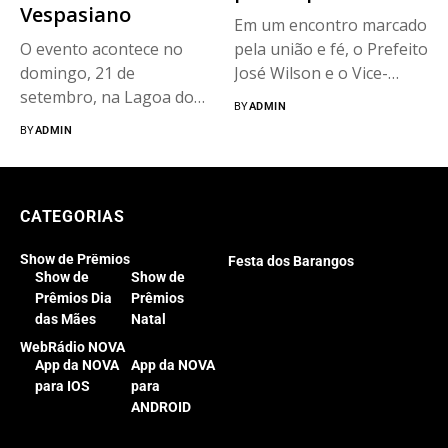
Vespasiano
Em um encontro marcado
O evento acontece no
pela união e fé, o Prefeito
domingo, 21 de
José Wilson e o Vice-
setembro, na Lagoa do
Prefeito Filipe...
BY
ADMIN
Morro...
BY
ADMIN
CATEGORIAS
Show de Prêmios
Festa dos Barangos
Show de
Show de
Prêmios Dia
Prêmios
das Mães
Natal
WebRádio NOVA
App da NOVA
App da NOVA
para IOS
para
ANDROID