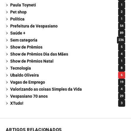
Paula Toyneti
1
Pet shop
2
Política
1
Prefeitura de Vespasiano
54
Saúde +
89
Sem categoria
236
Show de Prêmios
5
Show de Prêmios Dia das Mães
4
Show de Prêmios Natal
1
Tecnologia
8
Ubaldo Oliveira
6
Vagas de Emprego
19
Valorizando as coisas Simples da Vida
4
Vespasiano 70 anos
29
XTudo!
3
ARTIGOS RELACIONADOS