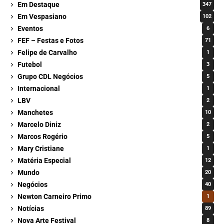
Em Destaque
347
Em Vespasiano
102
Eventos
6
FEF – Festas e Fotos
71
Felipe de Carvalho
1
Futebol
3
Grupo CDL Negócios
5
Internacional
1
LBV
2
Manchetes
10
Marcelo Diniz
2
Marcos Rogério
5
Mary Cristiane
1
Matéria Especial
12
Mundo
20
Negócios
40
Newton Carneiro Primo
1
Notícias
89
Nova Arte Festival
8