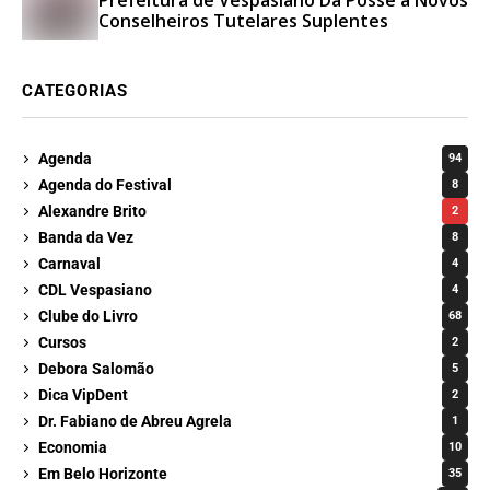
Prefeitura de Vespasiano Dá Posse a Novos
Conselheiros Tutelares Suplentes
CATEGORIAS
Agenda
94
Agenda do Festival
8
Alexandre Brito
2
Banda da Vez
8
Carnaval
4
CDL Vespasiano
4
Clube do Livro
68
Cursos
2
Debora Salomão
5
Dica VipDent
2
Dr. Fabiano de Abreu Agrela
1
Economia
10
Em Belo Horizonte
35