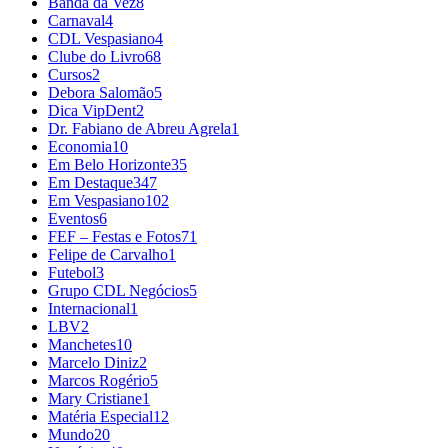
Banda da Vez
8
Carnaval
4
CDL Vespasiano
4
Clube do Livro
68
Cursos
2
Debora Salomão
5
Dica VipDent
2
Dr. Fabiano de Abreu Agrela
1
Economia
10
Em Belo Horizonte
35
Em Destaque
347
Em Vespasiano
102
Eventos
6
FEF – Festas e Fotos
71
Felipe de Carvalho
1
Futebol
3
Grupo CDL Negócios
5
Internacional
1
LBV
2
Manchetes
10
Marcelo Diniz
2
Marcos Rogério
5
Mary Cristiane
1
Matéria Especial
12
Mundo
20