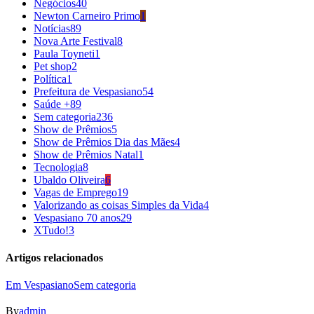
Negócios
40
Newton Carneiro Primo
1
Notícias
89
Nova Arte Festival
8
Paula Toyneti
1
Pet shop
2
Política
1
Prefeitura de Vespasiano
54
Saúde +
89
Sem categoria
236
Show de Prêmios
5
Show de Prêmios Dia das Mães
4
Show de Prêmios Natal
1
Tecnologia
8
Ubaldo Oliveira
6
Vagas de Emprego
19
Valorizando as coisas Simples da Vida
4
Vespasiano 70 anos
29
XTudo!
3
Artigos relacionados
Em Vespasiano
Sem categoria
By
admin