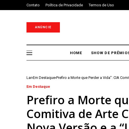
Contato
Política de Privacidade
Termos de Uso
ANÚNCIE
HOME
SHOW DE PRÊMIO
Lar
Em Destaque
Prefiro a Morte que Perder a Vida”: CIA Com
Em Destaque
Prefiro a Morte qu
Comitiva de Arte 
Nova Versão e a “