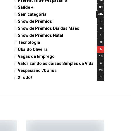
Prefeitura de Vespasiano
54
Saúde +
89
Sem categoria
236
Show de Prêmios
5
Show de Prêmios Dia das Mães
4
Show de Prêmios Natal
1
Tecnologia
8
Ubaldo Oliveira
6
Vagas de Emprego
19
Valorizando as coisas Simples da Vida
4
Vespasiano 70 anos
29
XTudo!
3