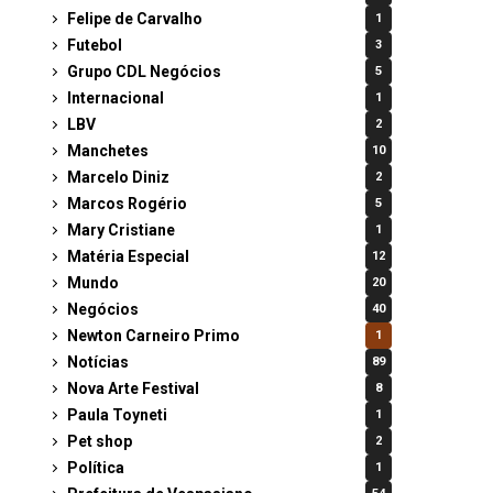
Felipe de Carvalho
1
Futebol
3
Grupo CDL Negócios
5
Internacional
1
LBV
2
Manchetes
10
Marcelo Diniz
2
Marcos Rogério
5
Mary Cristiane
1
Matéria Especial
12
Mundo
20
Negócios
40
Newton Carneiro Primo
1
Notícias
89
Nova Arte Festival
8
Paula Toyneti
1
Pet shop
2
Política
1