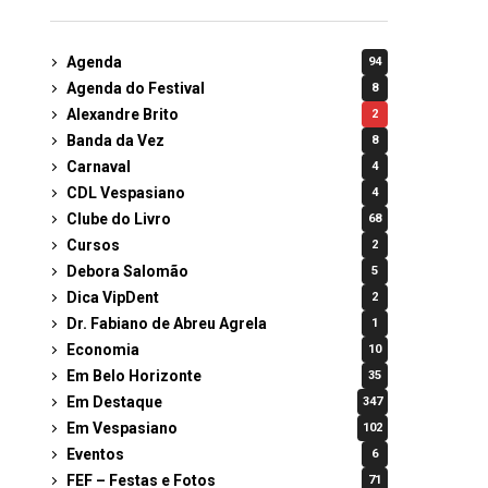
Agenda
94
Agenda do Festival
8
Alexandre Brito
2
Banda da Vez
8
Carnaval
4
CDL Vespasiano
4
Clube do Livro
68
Cursos
2
Debora Salomão
5
Dica VipDent
2
Dr. Fabiano de Abreu Agrela
1
Economia
10
Em Belo Horizonte
35
Em Destaque
347
Em Vespasiano
102
Eventos
6
FEF – Festas e Fotos
71