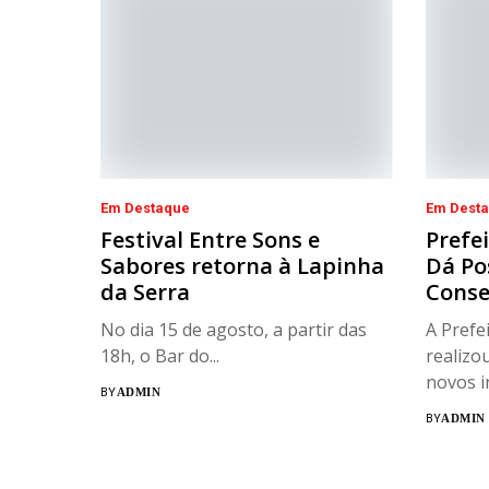
Em Destaque
Em Dest
Festival Entre Sons e
Prefe
Sabores retorna à Lapinha
Dá Po
da Serra
Conse
No dia 15 de agosto, a partir das
A Prefe
18h, o Bar do...
realizo
novos i
BY
ADMIN
BY
ADMIN