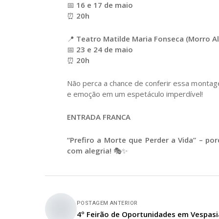
📅
16 e 17 de maio
⏰
20h
📍
Teatro Matilde Maria Fonseca (Morro Al
📅
23 e 24 de maio
⏰
20h
Não perca a chance de conferir essa montag
e emoção em um espetáculo imperdível!
ENTRADA FRANCA
“Prefiro a Morte que Perder a Vida” – p
com alegria!
🎭✨
POSTAGEM ANTERIOR
4º Feirão de Oportunidades em Vespas