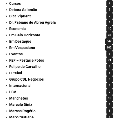
Cursos
2
Debora Salomão
5
Dica VipDent
2
Dr. Fabiano de Abreu Agrela
1
Economia
10
Em Belo Horizonte
35
Em Destaque
347
Em Vespasiano
102
Eventos
6
FEF – Festas e Fotos
71
Felipe de Carvalho
1
Futebol
3
Grupo CDL Negócios
5
Internacional
1
LBV
2
Manchetes
10
Marcelo Diniz
2
Marcos Rogério
5
Mary Cristiane
1