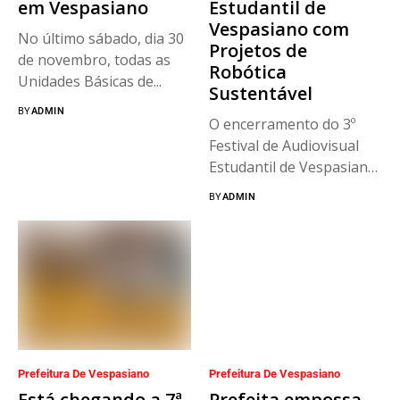
em Vespasiano
Estudantil de
Vespasiano com
No último sábado, dia 30
Projetos de
de novembro, todas as
Robótica
Unidades Básicas de...
Sustentável
BY
ADMIN
O encerramento do 3º
Festival de Audiovisual
Estudantil de Vespasiano
foi um...
BY
ADMIN
Prefeitura De Vespasiano
Prefeitura De Vespasiano
Está chegando a 7ª
Prefeita empossa