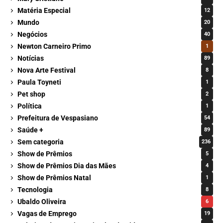
Matéria Especial
12
Mundo
20
Negócios
40
Newton Carneiro Primo
1
Notícias
89
Nova Arte Festival
8
Paula Toyneti
1
Pet shop
2
Política
1
Prefeitura de Vespasiano
54
Saúde +
89
Sem categoria
236
Show de Prêmios
5
Show de Prêmios Dia das Mães
4
Show de Prêmios Natal
1
Tecnologia
8
Ubaldo Oliveira
6
Vagas de Emprego
19