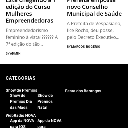
edição do Curso
novo Conselho
Mulheres
Municipal de Saúde
Empreendedoras
A Prefeita de Vespasiano,
Empreendedorismo
Ilce Rocha, deu posse,
feminino à vista! ????‍?? A
pelo Decreto Executivo
7ª edição do tão
nº...
BY
MARCOS ROGÉRIO
aguardado curso...
BY
ADMIN
CATEGORIAS
Show de Prêmios
Festa dos Barangos
Show de
Show de
Prêmios Dia
Prêmios
das Mães
Natal
WebRádio NOVA
App da NOVA
App da NOVA
para IOS
para