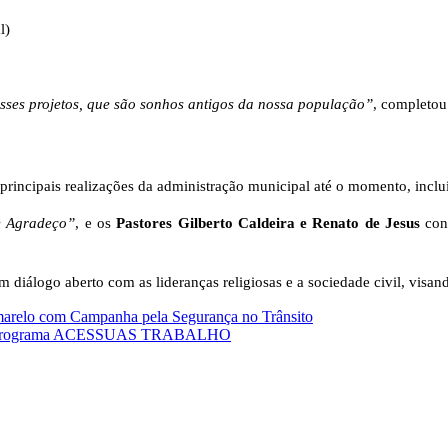
l)
ses projetos, que são sonhos antigos da nossa população”
, completou 
s principais realizações da administração municipal até o momento, incl
e Agradeço”
, e os
Pastores Gilberto Caldeira e Renato de Jesus
con
diálogo aberto com as lideranças religiosas e a sociedade civil, visa
arelo com Campanha pela Segurança no Trânsito
os do Programa ACESSUAS TRABALHO