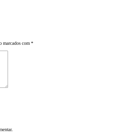
ão marcados com
*
mentar.