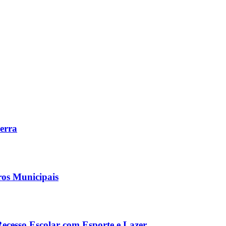
Serra
ros Municipais
Recesso Escolar com Esporte e Lazer