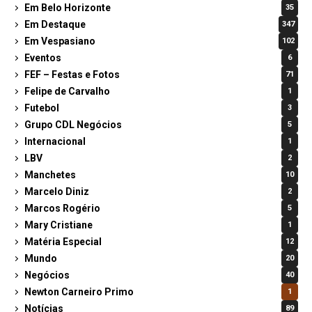
Em Belo Horizonte
35
Em Destaque
347
Em Vespasiano
102
Eventos
6
FEF – Festas e Fotos
71
Felipe de Carvalho
1
Futebol
3
Grupo CDL Negócios
5
Internacional
1
LBV
2
Manchetes
10
Marcelo Diniz
2
Marcos Rogério
5
Mary Cristiane
1
Matéria Especial
12
Mundo
20
Negócios
40
Newton Carneiro Primo
1
Notícias
89