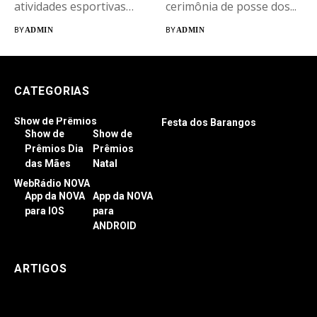
atividades esportivas
cerimônia de posse dos...
para os...
BY
ADMIN
BY
ADMIN
CATEGORIAS
Show de Prêmios
Festa dos Barangos
Show de
Show de
Prêmios Dia
Prêmios
das Mães
Natal
WebRádio NOVA
App da NOVA
App da NOVA
para IOS
para
ANDROID
ARTIGOS