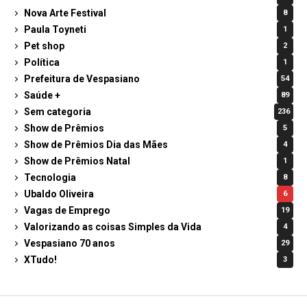
Nova Arte Festival
8
Paula Toyneti
1
Pet shop
2
Política
1
Prefeitura de Vespasiano
54
Saúde +
89
Sem categoria
236
Show de Prêmios
5
Show de Prêmios Dia das Mães
4
Show de Prêmios Natal
1
Tecnologia
8
Ubaldo Oliveira
6
Vagas de Emprego
19
Valorizando as coisas Simples da Vida
4
Vespasiano 70 anos
29
XTudo!
3