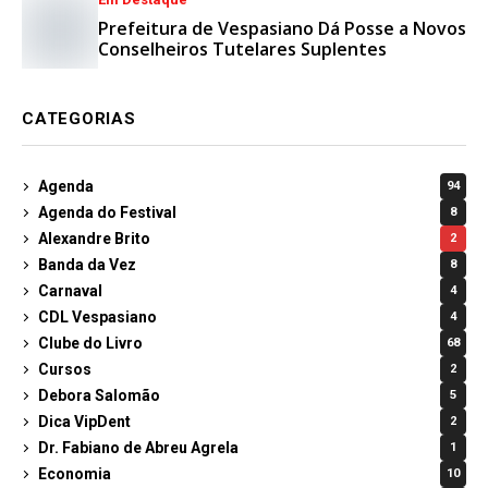
Prefeitura de Vespasiano Dá Posse a Novos
Conselheiros Tutelares Suplentes
CATEGORIAS
Agenda
94
Agenda do Festival
8
Alexandre Brito
2
Banda da Vez
8
Carnaval
4
CDL Vespasiano
4
Clube do Livro
68
Cursos
2
Debora Salomão
5
Dica VipDent
2
Dr. Fabiano de Abreu Agrela
1
Economia
10