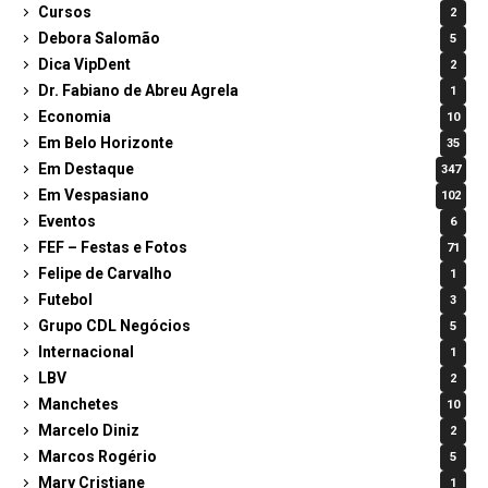
Cursos
2
Debora Salomão
5
Dica VipDent
2
Dr. Fabiano de Abreu Agrela
1
Economia
10
Em Belo Horizonte
35
Em Destaque
347
Em Vespasiano
102
Eventos
6
FEF – Festas e Fotos
71
Felipe de Carvalho
1
Futebol
3
Grupo CDL Negócios
5
Internacional
1
LBV
2
Manchetes
10
Marcelo Diniz
2
Marcos Rogério
5
Mary Cristiane
1