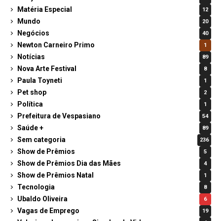
Matéria Especial
12
Mundo
20
Negócios
40
Newton Carneiro Primo
1
Notícias
89
Nova Arte Festival
8
Paula Toyneti
1
Pet shop
2
Política
1
Prefeitura de Vespasiano
54
Saúde +
89
Sem categoria
236
Show de Prêmios
5
Show de Prêmios Dia das Mães
4
Show de Prêmios Natal
1
Tecnologia
8
Ubaldo Oliveira
6
Vagas de Emprego
19