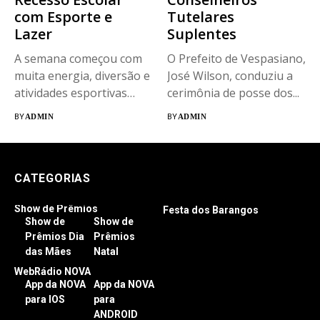
com Esporte e
Tutelares
Lazer
Suplentes
A semana começou com
O Prefeito de Vespasiano,
muita energia, diversão e
José Wilson, conduziu a
atividades esportivas
cerimônia de posse dos...
para os...
BY
ADMIN
BY
ADMIN
CATEGORIAS
Show de Prêmios
Festa dos Barangos
Show de
Show de
Prêmios Dia
Prêmios
das Mães
Natal
WebRádio NOVA
App da NOVA
App da NOVA
para IOS
para
ANDROID