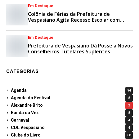
Em Destaque
Colônia de Férias da Prefeitura de
Vespasiano Agita Recesso Escolar com
Esporte e Lazer
Em Destaque
Prefeitura de Vespasiano Dá Posse a Novos
Conselheiros Tutelares Suplentes
CATEGORIAS
Agenda
94
Agenda do Festival
8
Alexandre Brito
2
Banda da Vez
8
Carnaval
4
CDL Vespasiano
4
Clube do Livro
68