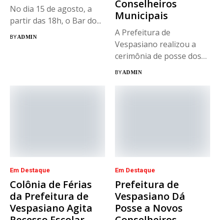
Conselheiros
No dia 15 de agosto, a
Municipais
partir das 18h, o Bar do...
A Prefeitura de
BY
ADMIN
Vespasiano realizou a
cerimônia de posse dos
novos integrantes...
BY
ADMIN
Em Destaque
Em Destaque
Colônia de Férias
Prefeitura de
da Prefeitura de
Vespasiano Dá
Vespasiano Agita
Posse a Novos
Recesso Escolar
Conselheiros