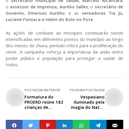
o
secretário municipal de Saúde, Marcelo Alcântara
;
o
assessor de Imprensa, Aurélio Salles
; o
secretário de
Governo, Emerson Aurélio
; e as
vereadoras Tia Ju,
Luciene Fonseca e Helen do Bolo no Pote
.
As ações de combate ao mosquito continuarão sendo
intensificadas em diferentes pontos do município ao longo
dos meses de chuva, período crítico para a proliferação do
vetor. A campanha reforça a importância da união entre
poder público e população para proteger a saúde de
todos.
POSTAGEM ANTERIOR
PRÓXIMA POSTAGEM
Formatura do
Vespasiano
PROERD reúne 182
iluminado pela
crianças de
magia do Natal:
Vespasiano e São
Papai Noel chega
José da Lapa em
de trem em noite
evento lúdico e
de encanto e
educativo
alegria