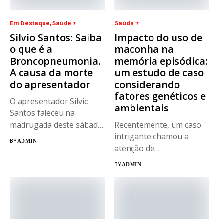
Em Destaque
Saúde +
Saúde +
Silvio Santos: Saiba
Impacto do uso de
o que é a
maconha na
Broncopneumonia.
memória episódica:
A causa da morte
um estudo de caso
do apresentador
considerando
fatores genéticos e
O apresentador Silvio
ambientais
Santos faleceu na
madrugada deste sábado
Recentemente, um caso
(17), aos 93...
intrigante chamou a
BY
ADMIN
atenção de
neuropsicólogos em
BY
ADMIN
Portugal. João...