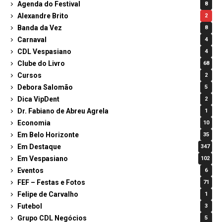
Agenda do Festival
8
Alexandre Brito
2
Banda da Vez
8
Carnaval
4
CDL Vespasiano
4
Clube do Livro
68
Cursos
2
Debora Salomão
5
Dica VipDent
2
Dr. Fabiano de Abreu Agrela
1
Economia
10
Em Belo Horizonte
35
Em Destaque
347
Em Vespasiano
102
Eventos
6
FEF – Festas e Fotos
71
Felipe de Carvalho
1
Futebol
3
Grupo CDL Negócios
5