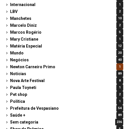
Internacional
1
LBV
2
Manchetes
10
Marcelo Diniz
2
Marcos Rogério
5
Mary Cristiane
1
Matéria Especial
12
Mundo
20
Negócios
40
Newton Carneiro Primo
1
Notícias
89
Nova Arte Festival
8
Paula Toyneti
1
Pet shop
2
Política
1
Prefeitura de Vespasiano
54
Saúde +
89
Sem categoria
236
Show de Prêmios
5