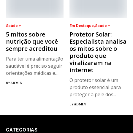
Saúde +
Em Destaque
Saúde +
5 mitos sobre
Protetor Solar:
nutrição que você
Especialista analisa
sempre acreditou
os mitos sobre o
produto que
Para ter uma alimentação
viralizaram na
saudável é preciso seguir
internet
orientações médicas e
evitar...
O protetor solar é um
BY
ADMIN
produto essencial para
proteger a pele dos...
BY
ADMIN
CATEGORIAS