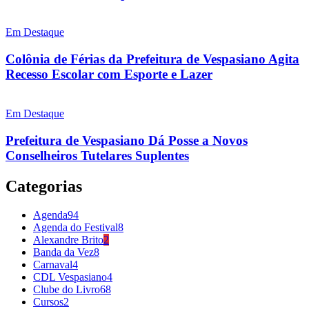
Em Destaque
Colônia de Férias da Prefeitura de Vespasiano Agita
Recesso Escolar com Esporte e Lazer
Em Destaque
Prefeitura de Vespasiano Dá Posse a Novos
Conselheiros Tutelares Suplentes
Categorias
Agenda
94
Agenda do Festival
8
Alexandre Brito
2
Banda da Vez
8
Carnaval
4
CDL Vespasiano
4
Clube do Livro
68
Cursos
2