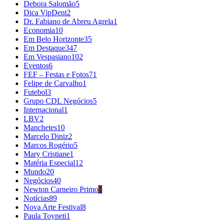
Debora Salomão
5
Dica VipDent
2
Dr. Fabiano de Abreu Agrela
1
Economia
10
Em Belo Horizonte
35
Em Destaque
347
Em Vespasiano
102
Eventos
6
FEF – Festas e Fotos
71
Felipe de Carvalho
1
Futebol
3
Grupo CDL Negócios
5
Internacional
1
LBV
2
Manchetes
10
Marcelo Diniz
2
Marcos Rogério
5
Mary Cristiane
1
Matéria Especial
12
Mundo
20
Negócios
40
Newton Carneiro Primo
1
Notícias
89
Nova Arte Festival
8
Paula Toyneti
1