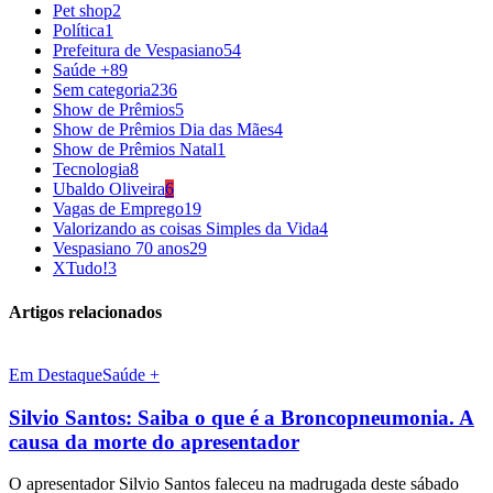
Pet shop
2
Política
1
Prefeitura de Vespasiano
54
Saúde +
89
Sem categoria
236
Show de Prêmios
5
Show de Prêmios Dia das Mães
4
Show de Prêmios Natal
1
Tecnologia
8
Ubaldo Oliveira
6
Vagas de Emprego
19
Valorizando as coisas Simples da Vida
4
Vespasiano 70 anos
29
XTudo!
3
Artigos relacionados
Em Destaque
Saúde +
Silvio Santos: Saiba o que é a Broncopneumonia. A
causa da morte do apresentador
O apresentador Silvio Santos faleceu na madrugada deste sábado