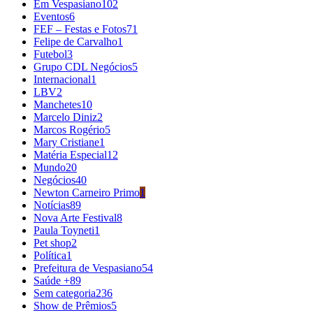
Em Vespasiano
102
Eventos
6
FEF – Festas e Fotos
71
Felipe de Carvalho
1
Futebol
3
Grupo CDL Negócios
5
Internacional
1
LBV
2
Manchetes
10
Marcelo Diniz
2
Marcos Rogério
5
Mary Cristiane
1
Matéria Especial
12
Mundo
20
Negócios
40
Newton Carneiro Primo
1
Notícias
89
Nova Arte Festival
8
Paula Toyneti
1
Pet shop
2
Política
1
Prefeitura de Vespasiano
54
Saúde +
89
Sem categoria
236
Show de Prêmios
5