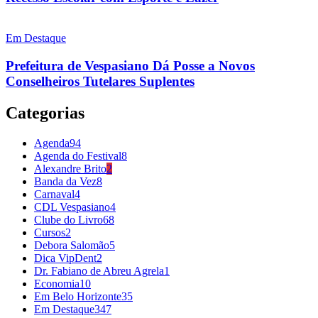
Em Destaque
Prefeitura de Vespasiano Dá Posse a Novos
Conselheiros Tutelares Suplentes
Categorias
Agenda
94
Agenda do Festival
8
Alexandre Brito
2
Banda da Vez
8
Carnaval
4
CDL Vespasiano
4
Clube do Livro
68
Cursos
2
Debora Salomão
5
Dica VipDent
2
Dr. Fabiano de Abreu Agrela
1
Economia
10
Em Belo Horizonte
35
Em Destaque
347