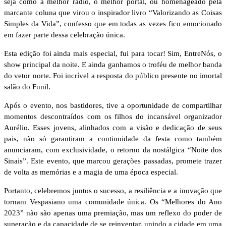
seja como a melhor rádio, o melhor portal, ou homenageado pela
marcante coluna que virou o inspirador livro “Valorizando as Coisas
Simples da Vida”, confesso que em todas as vezes fico emocionado
em fazer parte dessa celebração única.
Esta edição foi ainda mais especial, fui para tocar! Sim, EntreNós, o
show principal da noite. E ainda ganhamos o troféu de melhor banda
do vetor norte. Foi incrível a resposta do público presente no imortal
salão do Funil.
Após o evento, nos bastidores, tive a oportunidade de compartilhar
momentos descontraídos com os filhos do incansável organizador
Aurélio. Esses jovens, alinhados com a visão e dedicação de seus
pais, não só garantiram a continuidade da festa como também
anunciaram, com exclusividade, o retorno da nostálgica “Noite dos
Sinais”. Este evento, que marcou gerações passadas, promete trazer
de volta as memórias e a magia de uma época especial.
Portanto, celebremos juntos o sucesso, a resiliência e a inovação que
tornam Vespasiano uma comunidade única. Os “Melhores do Ano
2023” não são apenas uma premiação, mas um reflexo do poder de
superação e da capacidade de se reinventar, unindo a cidade em uma