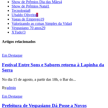
Show de Prêmios Dia das Mães
4
Show de Prêmios Natal
1
Tecnologia
8
Ubaldo Oliveira
6
Vagas de Emprego
19
Valorizando as coisas Simples da Vida
4
Vespasiano 70 anos
29
XTudo!
3
Artigos relacionados
Em Destaque
Festival Entre Sons e Sabores retorna à Lapinha da
Serra
No dia 15 de agosto, a partir das 18h, o Bar do...
By
admin
Em Destaque
Prefeitura de Vespasiano Dá Posse a Novos