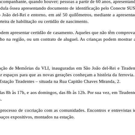
 acompanhante, quando houver; pessoas a partir de 60 anos, apresentan
ula óssea apresentando documento de identificação pelo Conecte SUS 
João del-Rei e entorno, em até 50 quilômetros, mediante a apresenta
teira de habilitação ou certidão de nascimento.
dem apresentar certidão de casamento. Aqueles que não têm comprovan
ho na região, ou um contrato de aluguel. As crianças podem mostrar a
ção de Memórias da VLI, inauguradas em São João del-Rei e Tiradente
iar espaços para que as novas gerações conheçam a história da ferrovia.
 Estação Tiradentes – situada na Rua Capitão Chaves Miranda, 2.
, das 8h às 17h, e aos domingos, das 8h às 12h. Por sua vez, em Tirade
.
rocesso de cocriação com as comunidades. Encontros e entrevistas id
paços expositivos, montados na estação.