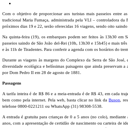
Com o objetivo de proporcionar aos turistas mais passeios entre as
tradicional Maria Fumaça, administrada pela VLI – controladora da Fe
próximos dias 19 e 22, serão oferecidas 16 viagens, sendo oito saindo 
Na quinta-feira (19), os embarques podem ser feitos às 13h30 em Sã
passeios saindo de São João del-Rei (10h, 13h30 e 15h45) e mais três
e às 11h de Tiradentes. Para conferir a agenda com os horários do trem
Durante as viagens às margens do Complexo da Serra de São José, 
diversidade ecológica e belíssimas paisagens que ainda preservam a 
por Dom Pedro II em 28 de agosto de 1881.
Passagens
A tarifa inteira é de R$ 86 e a meia-entrada é de R$ 43, em cada tra
bem como pela internet. Pela web, basta clicar no link da
Buson
, re
telefone 0800-0221211 ou WhatsApp (31) 98308-5538.
A entrada é gratuita para crianças de 0 a 5 anos (no colo), mediante
anos, com a apresentação de certidão de nascimento ou carteira de ide