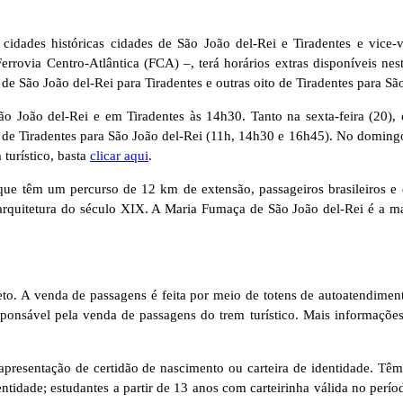
 cidades históricas cidades de São João del-Rei e Tiradentes e vice
rrovia Centro-Atlântica (FCA) –, terá horários extras disponíveis nes
de São João del-Rei para Tiradentes e outras oito de Tiradentes para Sã
o João del-Rei e em Tiradentes às 14h30. Tanto na sexta-feira (20), 
 de Tiradentes para São João del-Rei (11h, 14h30 e 16h45). No domingo 
 turístico, basta
clicar aqui
.
que têm um percurso de 12 km de extensão, passageiros brasileiros 
arquitetura do século XIX. A Maria Fumaça de São João del-Rei é a ma
jeto. A venda de passagens é feita por meio de totens de autoatendiment
sponsável pela venda de passagens do trem turístico. Mais informações
 apresentação de certidão de nascimento ou carteira de identidade. Têm
ntidade; estudantes a partir de 13 anos com carteirinha válida no perí