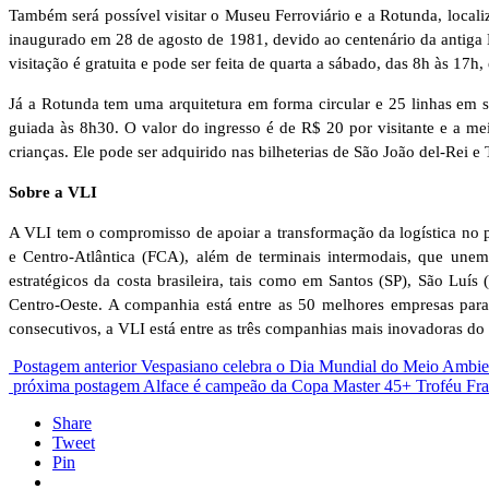
Também será possível visitar o Museu Ferroviário e a Rotunda, localiz
inaugurado em 28 de agosto de 1981, devido ao centenário da antiga
visitação é gratuita e pode ser feita de quarta a sábado, das 8h às 17h
Já a Rotunda tem uma arquitetura em forma circular e 25 linhas em se
guiada às 8h30. O valor do ingresso é de R$ 20 por visitante e a m
crianças. Ele pode ser adquirido nas bilheterias de São João del-Rei e 
Sobre a VLI
A VLI tem o compromisso de apoiar a transformação da logística no pa
e Centro-Atlântica (FCA), além de terminais intermodais, que unem 
estratégicos da costa brasileira, tais como em Santos (SP), São Luís
Centro-Oeste. A companhia está entre as 50 melhores empresas para
consecutivos, a VLI está entre as três companhias mais inovadoras do 
Postagem anterior
Vespasiano celebra o Dia Mundial do Meio Ambien
próxima postagem
Alface é campeão da Copa Master 45+ Troféu Fr
Share
Tweet
Pin