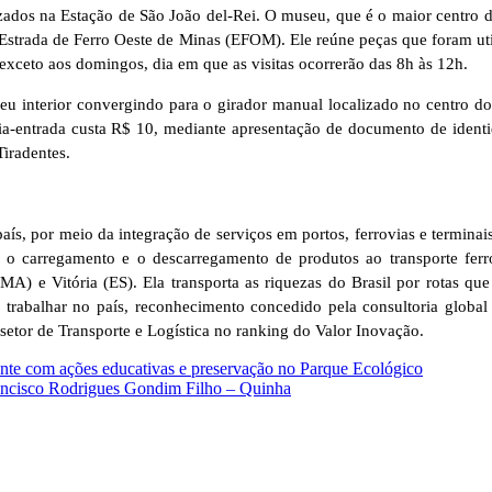
ados na Estação de São João del-Rei. O museu, que é o maior centro de 
 Estrada de Ferro Oeste de Minas (EFOM). Ele reúne peças que foram 
, exceto aos domingos, dia em que as visitas ocorrerão das 8h às 12h.
u interior convergindo para o girador manual localizado no centro do 
eia-entrada custa R$ 10, mediante apresentação de documento de ident
Tiradentes.
ís, por meio da integração de serviços em portos, ferrovias e terminai
o carregamento e o descarregamento de produtos ao transporte ferrov
 (MA) e Vitória (ES). Ela transporta as riquezas do Brasil por rotas qu
 trabalhar no país, reconhecimento concedido pela consultoria globa
setor de Transporte e Logística no ranking do Valor Inovação.
te com ações educativas e preservação no Parque Ecológico
ancisco Rodrigues Gondim Filho – Quinha