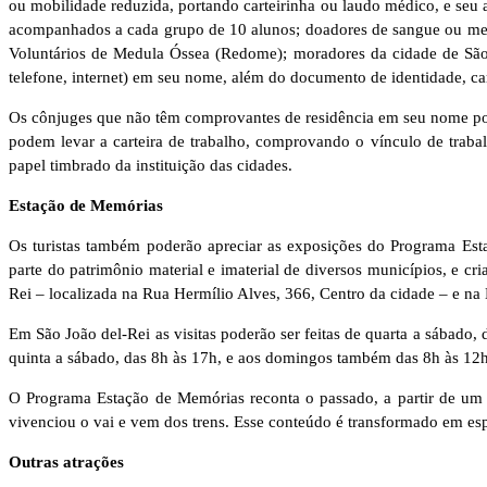
ou mobilidade reduzida, portando carteirinha ou laudo médico, e seu
acompanhados a cada grupo de 10 alunos; doadores de sangue ou med
Voluntários de Medula Óssea (Redome); moradores da cidade de São 
telefone, internet) em seu nome, além do documento de identidade, car
Os cônjuges que não têm comprovantes de residência em seu nome po
podem levar a carteira de trabalho, comprovando o vínculo de trabal
papel timbrado da instituição das cidades.
Estação de Memórias
Os turistas também poderão apreciar as exposições do Programa Esta
parte do patrimônio material e imaterial de diversos municípios, e cr
Rei – localizada na Rua Hermílio Alves, 366, Centro da cidade – e na
Em São João del-Rei as visitas poderão ser feitas de quarta a sábado
quinta a sábado, das 8h às 17h, e aos domingos também das 8h às 12h
O Programa Estação de Memórias reconta o passado, a partir de um p
vivenciou o vai e vem dos trens. Esse conteúdo é transformado em es
Outras atrações