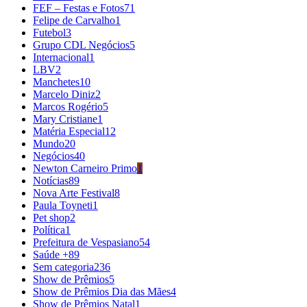
FEF – Festas e Fotos
71
Felipe de Carvalho
1
Futebol
3
Grupo CDL Negócios
5
Internacional
1
LBV
2
Manchetes
10
Marcelo Diniz
2
Marcos Rogério
5
Mary Cristiane
1
Matéria Especial
12
Mundo
20
Negócios
40
Newton Carneiro Primo
1
Notícias
89
Nova Arte Festival
8
Paula Toyneti
1
Pet shop
2
Política
1
Prefeitura de Vespasiano
54
Saúde +
89
Sem categoria
236
Show de Prêmios
5
Show de Prêmios Dia das Mães
4
Show de Prêmios Natal
1