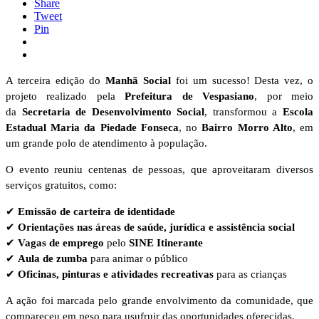
Share
Tweet
Pin
A terceira edição do
Manhã Social
foi um sucesso! Desta vez, o
projeto realizado pela
Prefeitura de Vespasiano
, por meio
da
Secretaria de Desenvolvimento Social
, transformou a
Escola
Estadual Maria da Piedade Fonseca
, no
Bairro Morro Alto
, em
um grande polo de atendimento à população.
O evento reuniu centenas de pessoas, que aproveitaram diversos
serviços gratuitos, como:
✔
Emissão de carteira de identidade
✔
Orientações nas áreas de saúde, jurídica e assistência social
✔
Vagas de emprego
pelo
SINE Itinerante
✔
Aula de zumba
para animar o público
✔
Oficinas, pinturas e atividades recreativas
para as crianças
A ação foi marcada pelo grande envolvimento da comunidade, que
compareceu em peso para usufruir das oportunidades oferecidas.