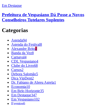
Em Destaque
Prefeitura de Vespasiano Dá Posse a Novos
Conselheiros Tutelares Suplentes
Categorias
Agenda
94
Agenda do Festival
8
Alexandre Brito
2
Banda da Vez
8
Carnaval
4
CDL Vespasiano
4
Clube do Livro
68
Cursos
2
Debora Salomão
5
Dica VipDent
2
Dr. Fabiano de Abreu Agrela
1
Economia
10
Em Belo Horizonte
35
Em Destaque
347
Em Vespasiano
102
Eventos
6