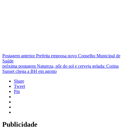
Postagem anterior
Prefeita empossa novo Conselho Municipal de
Saúde
próxima postagem
Natureza, pôr do sol e cerveja gelada: Corina
Sunset chega a BH em agosto
Share
Tweet
Pin
Publicidade