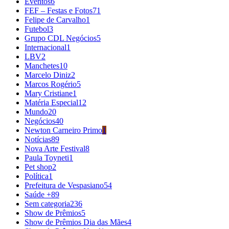
Eventos
6
FEF – Festas e Fotos
71
Felipe de Carvalho
1
Futebol
3
Grupo CDL Negócios
5
Internacional
1
LBV
2
Manchetes
10
Marcelo Diniz
2
Marcos Rogério
5
Mary Cristiane
1
Matéria Especial
12
Mundo
20
Negócios
40
Newton Carneiro Primo
1
Notícias
89
Nova Arte Festival
8
Paula Toyneti
1
Pet shop
2
Política
1
Prefeitura de Vespasiano
54
Saúde +
89
Sem categoria
236
Show de Prêmios
5
Show de Prêmios Dia das Mães
4