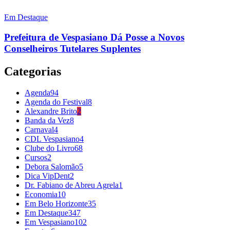
Em Destaque
Prefeitura de Vespasiano Dá Posse a Novos
Conselheiros Tutelares Suplentes
Categorias
Agenda
94
Agenda do Festival
8
Alexandre Brito
2
Banda da Vez
8
Carnaval
4
CDL Vespasiano
4
Clube do Livro
68
Cursos
2
Debora Salomão
5
Dica VipDent
2
Dr. Fabiano de Abreu Agrela
1
Economia
10
Em Belo Horizonte
35
Em Destaque
347
Em Vespasiano
102