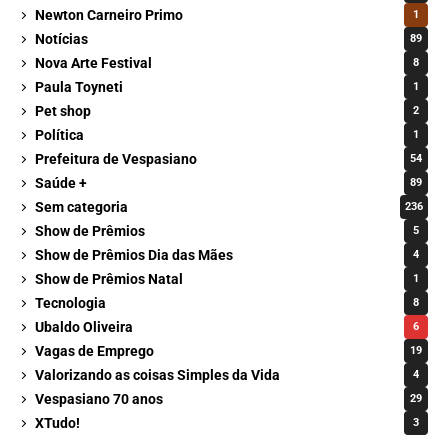
Newton Carneiro Primo
1
Notícias
89
Nova Arte Festival
8
Paula Toyneti
1
Pet shop
2
Política
1
Prefeitura de Vespasiano
54
Saúde +
89
Sem categoria
236
Show de Prêmios
5
Show de Prêmios Dia das Mães
4
Show de Prêmios Natal
1
Tecnologia
8
Ubaldo Oliveira
6
Vagas de Emprego
19
Valorizando as coisas Simples da Vida
4
Vespasiano 70 anos
29
XTudo!
3