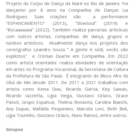
Projeto do Corpo de Dança da Maré no Rio de Janeiro. Foi
dançarino por 8 anos na Companhia de Danças Lia
Rodrigues. Suas criações são a performance
“ESPANCAMENTO” (2013), “SlowSoul” (2019) e
“Bocaaaaaaa” (2022). Também realiza parcerias artísticas
com outros artistas, companhias de dança, grupos e
núcleos artísticos. Atualmente dança nos projetos dos
coreógrafos Leandro Souza ” A gente é sútil, vocês são
explícitos” e Cristian Duarte em Companhia. Em 2022
como artista orientador realiza atividades de orientação
em artes no Programa Vocacional, da Secretaria de Cultura
da Prefeitura de São Paulo. É integrante do Bloco Afro Ilú
Obá de Min desde 2011. De 2011 a 2021 trabalhou com
artista como Kenia Dias, Ricardo Garcia, Key Sawao,
Ricardo Iazzetta, Ligia Veiga, Gustavo Ciríaco, Grace
Passô, Grupo Espanca!, Thelma Bonavita, Carolina Bianchi,
Ana Dupas, Mafalda Pequenino, Marcela Levi, Beth Beli,
Lígia Tourinho, Gustavo Ciríaco, Nuno Ramos, entre outros.
Sinopse