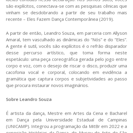
são explícitos, conectava-se com as pesquisas cênicas que
vinham se desdobrando a partir de seu trabalho mais
recente – Eles Fazem Dança Contemporânea (2019).
A partir de então, Leandro Souza, em parceria com Allyson
Amaral, tem vasculhado as dinâmicas do “Nós” e do “Eles”.
A gente é sutil, vocês são explícitos é o refrão disparador
desse percurso artístico, que toma forma neste
espetáculo: uma peça coreográfica gerada pelo jogo entre
corpo e voz, com o desejo de riscar o disco, produzir uma
cacofonia vocal e corporal, colocando em evidência a
gramática que captura corpos e subjetividades ao passo
que procura instaurar novos imaginários.
Sobre Leandro Souza
É artista da dança, Mestre em Artes da Cena e Bacharel
em Dança pela Universidade Estadual de Campinas
(UNICAMP). Integrou a programação da MitBr em 2022 e a
exposição Histórias da Dança, do Museu de Arte de São