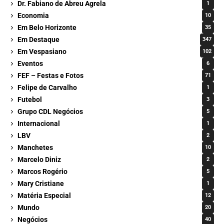
Dr. Fabiano de Abreu Agrela
1
Economia
10
Em Belo Horizonte
35
Em Destaque
347
Em Vespasiano
102
Eventos
6
FEF – Festas e Fotos
71
Felipe de Carvalho
1
Futebol
3
Grupo CDL Negócios
5
Internacional
1
LBV
2
Manchetes
10
Marcelo Diniz
2
Marcos Rogério
5
Mary Cristiane
1
Matéria Especial
12
Mundo
20
Negócios
40