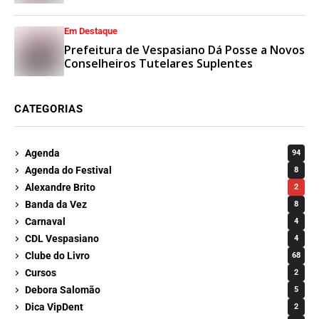
Esporte e Lazer
Em Destaque
Prefeitura de Vespasiano Dá Posse a Novos
Conselheiros Tutelares Suplentes
CATEGORIAS
Agenda
94
Agenda do Festival
8
Alexandre Brito
2
Banda da Vez
8
Carnaval
4
CDL Vespasiano
4
Clube do Livro
68
Cursos
2
Debora Salomão
5
Dica VipDent
2