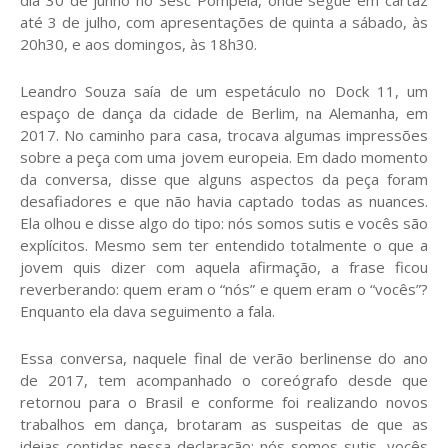
dia 30 de junho no Sesc Pompeia, onde segue em cartaz
até 3 de julho, com apresentações de quinta a sábado, às
20h30, e aos domingos, às 18h30.
Leandro Souza saía de um espetáculo no Dock 11, um
espaço de dança da cidade de Berlim, na Alemanha, em
2017. No caminho para casa, trocava algumas impressões
sobre a peça com uma jovem europeia. Em dado momento
da conversa, disse que alguns aspectos da peça foram
desafiadores e que não havia captado todas as nuances.
Ela olhou e disse algo do tipo: nós somos sutis e vocês são
explícitos. Mesmo sem ter entendido totalmente o que a
jovem quis dizer com aquela afirmação, a frase ficou
reverberando: quem eram o “nós” e quem eram o “vocês”?
Enquanto ela dava seguimento a fala.
Essa conversa, naquele final de verão berlinense do ano
de 2017, tem acompanhado o coreógrafo desde que
retornou para o Brasil e conforme foi realizando novos
trabalhos em dança, brotaram as suspeitas de que as
ideias contidas nessa declaração: nós somos sutis, vocês