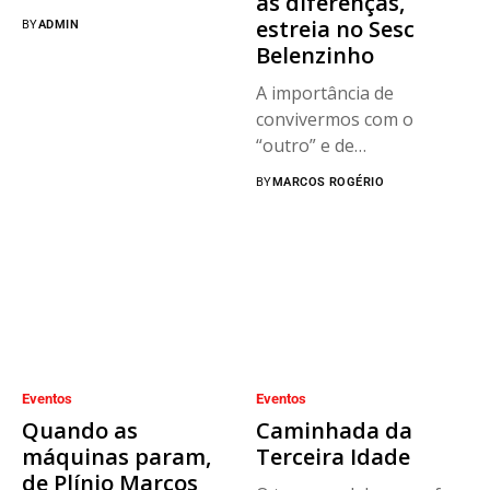
as diferenças,
estreia no Sesc
BY
ADMIN
Belenzinho
A importância de
convivermos com o
“outro” e de
“derrubarmos” as
BY
MARCOS ROGÉRIO
barreiras...
Eventos
Eventos
Quando as
Caminhada da
máquinas param,
Terceira Idade
de Plínio Marcos