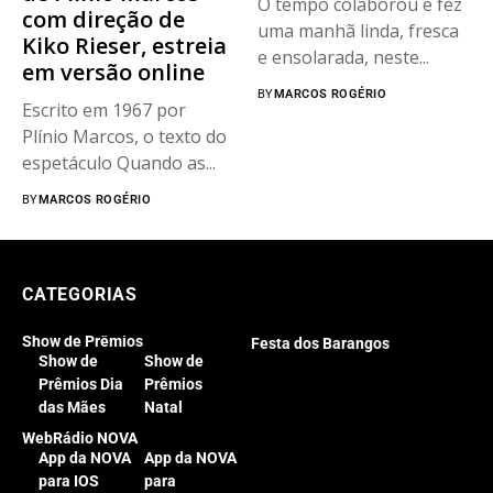
O tempo colaborou e fez
com direção de
uma manhã linda, fresca
Kiko Rieser, estreia
e ensolarada, neste...
em versão online
BY
MARCOS ROGÉRIO
Escrito em 1967 por
Plínio Marcos, o texto do
espetáculo Quando as...
BY
MARCOS ROGÉRIO
CATEGORIAS
Show de Prêmios
Festa dos Barangos
Show de
Show de
Prêmios Dia
Prêmios
das Mães
Natal
WebRádio NOVA
App da NOVA
App da NOVA
para IOS
para