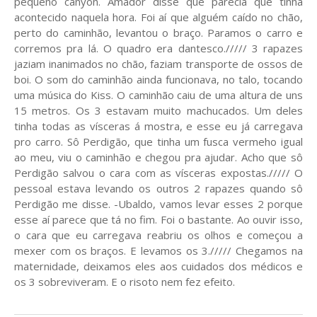
pequeno canyon. Amador disse que parecia que tinha
acontecido naquela hora. Foi aí que alguém caído no chão,
perto do caminhão, levantou o braço. Paramos o carro e
corremos pra lá. O quadro era dantesco.///// 3 rapazes
jaziam inanimados no chão, faziam transporte de ossos de
boi. O som do caminhão ainda funcionava, no talo, tocando
uma música do Kiss. O caminhão caiu de uma altura de uns
15 metros. Os 3 estavam muito machucados. Um deles
tinha todas as vísceras á mostra, e esse eu já carregava
pro carro. Sô Perdigão, que tinha um fusca vermeho igual
ao meu, viu o caminhão e chegou pra ajudar. Acho que sô
Perdigão salvou o cara com as vísceras expostas.///// O
pessoal estava levando os outros 2 rapazes quando sô
Perdigão me disse. -Ubaldo, vamos levar esses 2 porque
esse aí parece que tá no fim. Foi o bastante. Ao ouvir isso,
o cara que eu carregava reabriu os olhos e começou a
mexer com os braços. E levamos os 3.///// Chegamos na
maternidade, deixamos eles aos cuidados dos médicos e
os 3 sobreviveram. E o risoto nem fez efeito.