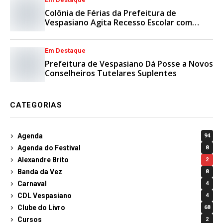
Colônia de Férias da Prefeitura de
Vespasiano Agita Recesso Escolar com
Esporte e Lazer
Em Destaque
Prefeitura de Vespasiano Dá Posse a Novos
Conselheiros Tutelares Suplentes
CATEGORIAS
Agenda
94
Agenda do Festival
8
Alexandre Brito
2
Banda da Vez
8
Carnaval
4
CDL Vespasiano
4
Clube do Livro
68
Cursos
2