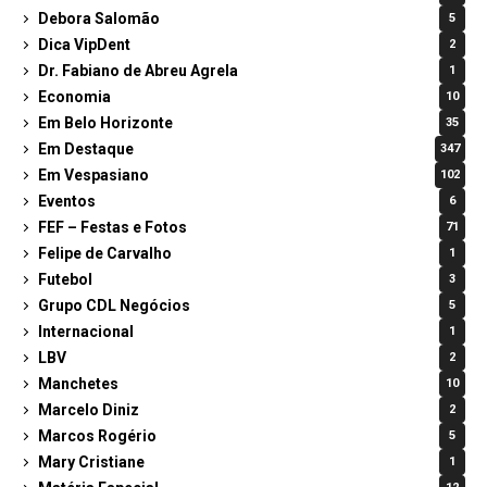
Debora Salomão
5
Dica VipDent
2
Dr. Fabiano de Abreu Agrela
1
Economia
10
Em Belo Horizonte
35
Em Destaque
347
Em Vespasiano
102
Eventos
6
FEF – Festas e Fotos
71
Felipe de Carvalho
1
Futebol
3
Grupo CDL Negócios
5
Internacional
1
LBV
2
Manchetes
10
Marcelo Diniz
2
Marcos Rogério
5
Mary Cristiane
1