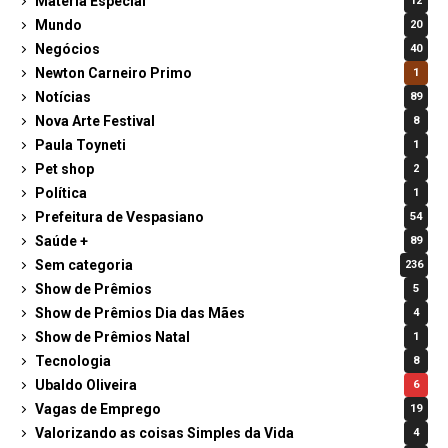
Matéria Especial
12
Mundo
20
Negócios
40
Newton Carneiro Primo
1
Notícias
89
Nova Arte Festival
8
Paula Toyneti
1
Pet shop
2
Política
1
Prefeitura de Vespasiano
54
Saúde +
89
Sem categoria
236
Show de Prêmios
5
Show de Prêmios Dia das Mães
4
Show de Prêmios Natal
1
Tecnologia
8
Ubaldo Oliveira
6
Vagas de Emprego
19
Valorizando as coisas Simples da Vida
4