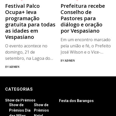
Festival Palco
Prefeitura recebe
Ocupa+ leva
Conselho de
programação
Pastores para
gratuita para todas
diálogo e oração
as idades em
por Vespasiano
Vespasiano
Em um encontro marcado
O evento acontece no
pela união e fé, o Prefeito
domingo, 21 de
José Wilson e o Vice-
setembro, na Lagoa do
Prefeito Filipe...
BY
ADMIN
Morro...
BY
ADMIN
CATEGORIAS
Show de Prêmios
Festa dos Barangos
Show de
Show de
Prêmios Dia
Prêmios
das Mães
Natal